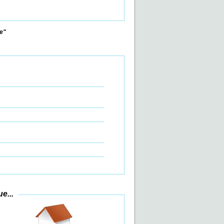
se"
e...