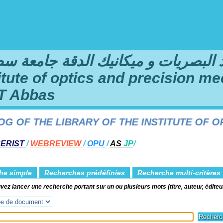
لبصريات و ميكانيك الدقة جامعة سطيف 1 فرحا
titute of optics and precision me
T Abbas
OF THE LIBRARY OF THE INSTITUTE OF OPTI
ERIST
/
WEBREVIEW
/
OPU
/
AS
JP
/
he simple
Recherches prédéfinies
Recherche multi-critères
ez lancer une recherche portant sur un ou plusieurs mots (titre, auteur, éditeur, 