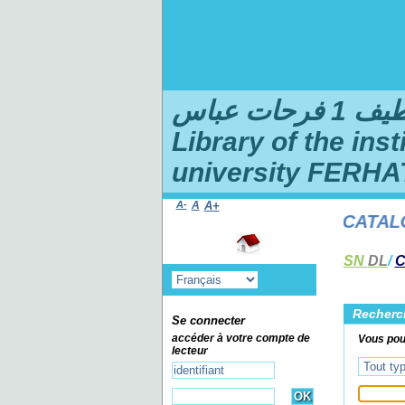
ت عباس
Library of the ins
university FERHA
A-
A
A+
WELCOME TO THE ONLINE CATALOG 
SN
DL
/
C
Recherc
Se connecter
accéder à votre compte de
Vous pouv
lecteur