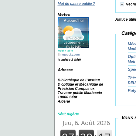
Mot de passe oublié ?
Reche
Météo
Astuce
util
Catég
Méca
Maté
Météo sétif
©
meteocity.com
Opt
la météo à Sétif
Métr
Spéc
Adresse
Thè
Bibliothèque de L’Institut
DEU
D'optique et Mécanique de
Précision Campus ex
Pol
Travaux public Maabouda
19000 Sétif
Algérie
Sétif,Algérie
Vous n