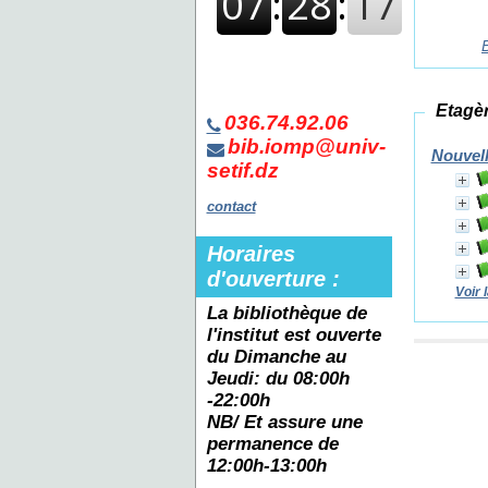
Etagèr
036.74.92.06
bib.iomp@univ-
Nouvell
setif.dz
contact
Horaires
d'ouverture :
Voir l
La bibliothèque de
l'institut est ouverte
du
Dimanche au
Jeudi: du 08:00h
-22:00h
NB/ Et assure une
permanence de
12:00h-13:00h