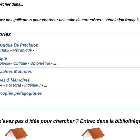
rcher dans...
isez des guillemets pour chercher une suite de caractères : "révolution françai
ories
nique De Précision
riaux
Mécanique
ique
ologie
Optique
Optométrie
...
ialités Multiples
ses & Mémoires
A
Doctorat
Ingénieur
...
ycopiés pédagogiques
'avez pas d'idée pour chercher ? Entrez dans la bibliothèqu