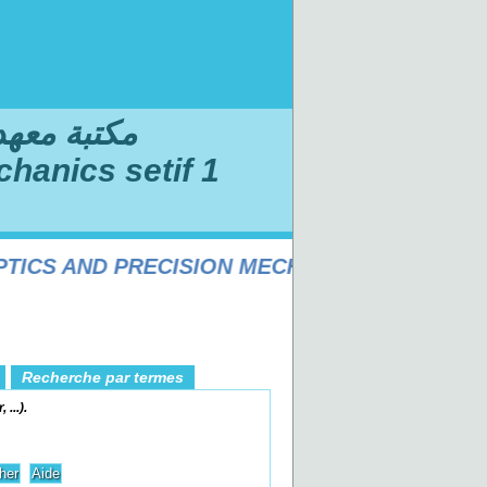
مكتبة معهد ا
chanics setif 1
CS AND PRECISION MECHANICS SÉTIF 1 UNI
Recherche par termes
...).