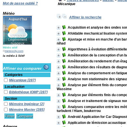
>
Thèses & Mémoires
>
Master
>
Méca
Mot de passe oublié ?
Mécanique
Météo
Affiner la recherche
Acquisition et analyse des ondes so
Afoldable mechanical lisation syste
Ajustage et mise en marche d'un ban
nihad
Météo sétif
Algorithmes à évolution différentielle
©
meteocity.com
Amélioration de la conception d'un b
la météo à Sétif
Amélioration du rendement d'un étage
Amélioration des résultats de diagn
Affiner ou comparer
Analyse du comportement en fatigu
Catégories
Analyse non stationnaire des signau
Mécanique
[287]
Analyse par élément finis du compor
Localisation
Wassime
Bibliothèque IOMP
[287]
Analyse par éléments finis du compo
Section
Analyse et traitement de signaux non
Mémoire Ingénieur
[2]
Analyses comparative entre les métho
Mémoire Master
[285]
turbulent
/ Hiam, boukerrou
Android Application for Car Diagnost
Application de lémission acoustique 
Adresse