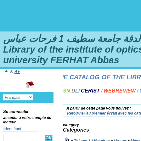
امعة سطيف 1 فرحات عباس
Library of the institute of opt
university FERHAT Abbas
A-
A
A+
ME TO THE ONLINE CATALOG OF THE LIBRARY
SN
DL
/
CERIST
/
WEBREVIEW
/
A partir de cette page vous pouvez :
Se connecter
Retourner au premier écran avec les caté
accéder à votre compte de
lecteur
category
Catégories