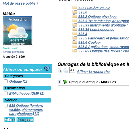
Mot de passe oublié ?
535 Lumière visible
535.0
Météo
535.2 Optique physique
535.3 Transmission, absorption,
535.33 Instruments d'optique : 
535.35 Luminescence
535.4
535.5 Faisceaux et polarisatio
535.6 Couleur
535.8 Applications, spectrosco
Météo sétif
535.89 Optique des fibres : cla
©
meteocity.com
la météo à Sétif
Ouvrages de la bibliothèque en i
Affiner ou comparer
Affiner la recherche
Catégories
Optique
[1]
Optique quantique
/ Mark Fox
Localisation
Bibliothèque IOMP
[1]
Section
535 Optique (lumière
visible, phénomènes
paraphotiques)
[1]