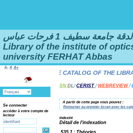
امعة سطيف 1 فرحات عباس
Library of the institute of opt
university FERHAT Abbas
A-
A
A+
E TO THE ONLINE CATALOG OF THE LIBRARY 
SN
DL
/
CERIST
/
WEBREVIEW
/
A partir de cette page vous pouvez :
Se connecter
Retourner au premier écran avec les caté
accéder à votre compte de
lecteur
indexint
Détail de l'indexation
535.1 : Théories