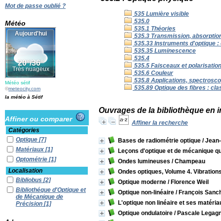
Mot de passe oublié ?
535 Lumière visible
535.0
Météo
535.1 Théories
535.3 Transmission, absorption,
535.33 Instruments d'optique : 
535.35 Luminescence
535.4
535.5 Faisceaux et polarisatio
535.6 Couleur
535.8 Applications, spectrosco
Météo sétif
535.89 Optique des fibres : cla
©
meteocity.com
la météo à Sétif
Ouvrages de la bibliothèque en i
Affiner ou comparer
Affiner la recherche
Catégories
Optique
[7]
Bases de radiométrie optique
/ Jean
Matériaux
[1]
Leçons d'optique et de mécanique q
Optométrie
[1]
Ondes lumineuses
/ Champeau
Localisation
Ondes optiques, Volume 4. Vibrations
Bibliobus
[2]
Optique moderne
/ Florence Weil
Bibliothéque d'Optique et
Optique non-linéaire
/ François Sanc
de Mécanique de
L'optique non linéaire et ses matéria
Précision
[1]
Bibliothèque IOMP
[9]
Optique ondulatoire
/ Pascale Legag