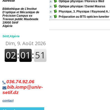
Adresse
Optique physique
/ Florence Weil
Section
535 Optique (lumière
Optique physique
/ Daniel Mauras
Bibliothèque de L’Institut
visible, phénomènes
Physique, 3. Physique
/ Raymond A.
D'optique et Mécanique de
paraphotiques)
[10]
Précision Campus ex
Préparation au BTS opticien-lunetier
Albums Enfants
[2]
Travaux public Maabouda
19000 Sétif
Algérie
Sétif,Algérie
036.74.92.06
bib.iomp@univ-
setif.dz
contact