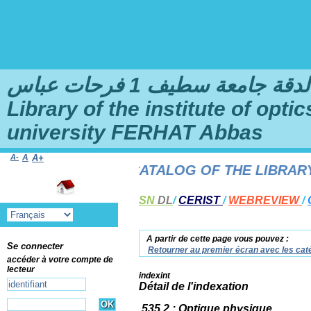
امعة سطيف 1 فرحات عباس
Library of the institute of opt
university FERHAT Abbas
A-
A
A+
TO THE ONLINE CATALOG OF THE LIBRARY OF
SN
DL
/
CERIST
/
WEBREVIEW
/
A partir de cette page vous pouvez :
Se connecter
Retourner au premier écran avec les caté
accéder à votre compte de
lecteur
indexint
Détail de l'indexation
535.2 : Optique physique