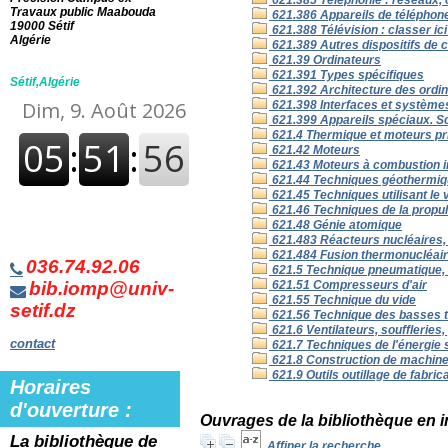
621.385 Téléphonie : réseaux,
Travaux public Maabouda
621.386 Appareils de téléphon
19000 Sétif
621.388 Télévision : classer ici
Algérie
621.389 Autres dispositifs de
621.39 Ordinateurs
621.391 Types spécifiques
Sétif,Algérie
621.392 Architecture des ordi
621.398 Interfaces et système
621.399 Appareils spéciaux. S
621.4 Thermique et moteurs pr
621.42 Moteurs
621.43 Moteurs à combustion i
621.44 Techniques géothermi
621.45 Techniques utilisant le 
621.46 Techniques de la propul
621.48 Génie atomique
621.483 Réacteurs nucléaires,
621.484 Fusion thermonucléai
036.74.92.06
621.5 Technique pneumatique, 
bib.iomp@univ-
621.51 Compresseurs d'air
621.55 Technique du vide
setif.dz
621.56 Technique des basses te
621.6 Ventilateurs, souffleries
contact
621.7 Techniques de l'énergie so
621.8 Construction de machin
621.9 Outils outillage de fabric
Horaires
d'ouverture :
Ouvrages de la bibliothèque en 
La bibliothèque de
Affiner la recherche