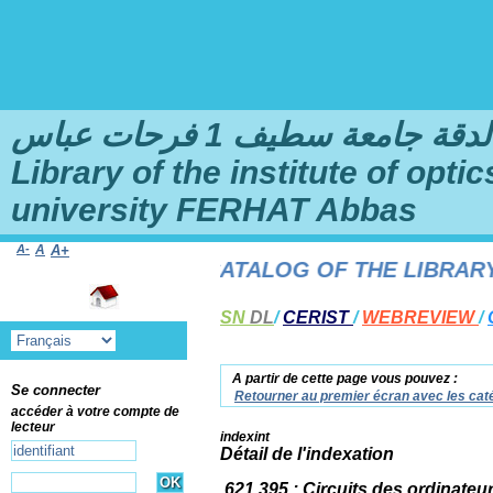
امعة سطيف 1 فرحات عباس
Library of the institute of opt
university FERHAT Abbas
A-
A
A+
TO THE ONLINE CATALOG OF THE LIBRARY OF
SN
DL
/
CERIST
/
WEBREVIEW
/
A partir de cette page vous pouvez :
Se connecter
Retourner au premier écran avec les caté
accéder à votre compte de
lecteur
indexint
Détail de l'indexation
621.395 : Circuits des ordinateur