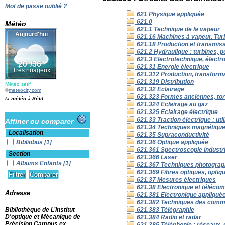
Mot de passe oublié ?
621 Physique appliquée
621.0
Météo
621.1 Technique de la vapeur
621.16 Machines à vapeur. Tur
621.18 Production et transmiss
621.2 Hydraulique : turbines, 
621.3 Electrotechnique, électr
621.31 Energie électrique
621.312 Production, transforma
621.319 Distribution
Météo sétif
621.32 Eclairage
©
meteocity.com
621.323 Formes anciennes, torc
la météo à Sétif
621.324 Eclairage au gaz
621.325 Eclairage électrique
621.33 Traction électrique : util
Affiner ou comparer
621.34 Techniques magnétiqu
Localisation
621.35 Supraconductivité
Bibliobus
[1]
621.36 Optique appliquée
621.361 Spectroscopie industri
Section
621.366 Laser
Albums Enfants
[1]
621.367 Techniques photograph
621.369 Fibres optiques, optiq
621.37 Mesures électriques
621.38 Electronique et téléco
Adresse
621.381 Electronique appliquée
621.382 Techniques des comm
Bibliothèque de L’Institut
621.383 Télégraphie
D'optique et Mécanique de
621.384 Radio et radar
Précision Campus ex