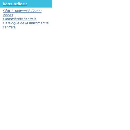
liens utiles :
Sétif-1- université Ferhat
Abbas
Bibliothèque centrale
Catalogue de la bibliotheque
centrale