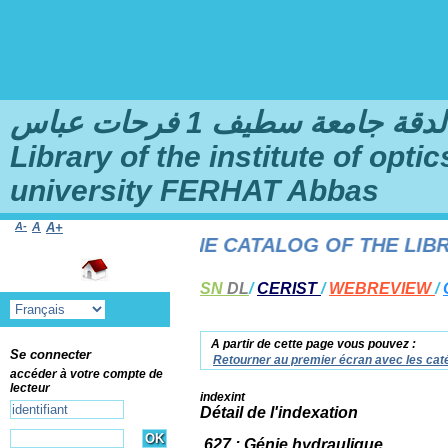
امعة سطيف 1 فرحات عباس
Library of the institute of opt
university FERHAT Abbas
A-
A
A+
ME TO THE ONLINE CATALOG OF THE LIBRARY
SN
DL
/
CERIST
/
WEBREVIEW
/
A partir de cette page vous pouvez :
Se connecter
Retourner au premier écran avec les caté
accéder à votre compte de
lecteur
indexint
Détail de l'indexation
627 : Génie hydraulique