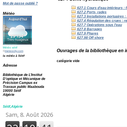
Mot de passe oublié ?
627.1 Cours d'eau intérieurs : f
627.2 Ports, rades
Météo
627.3 Installations portuaires :
627.4 Régulation des crues : r
627.7 Opérations sous l'eau
627.8 Barrages
627.9 Phares
627.98 Off shore
Météo sétif
Ouvrages de la bibliothèque en 
©
meteocity.com
la météo à Sétif
catégorie vide
Adresse
Bibliothèque de L’Institut
D'optique et Mécanique de
Précision Campus ex
Travaux public Maabouda
19000 Sétif
Algérie
Sétif,Algérie