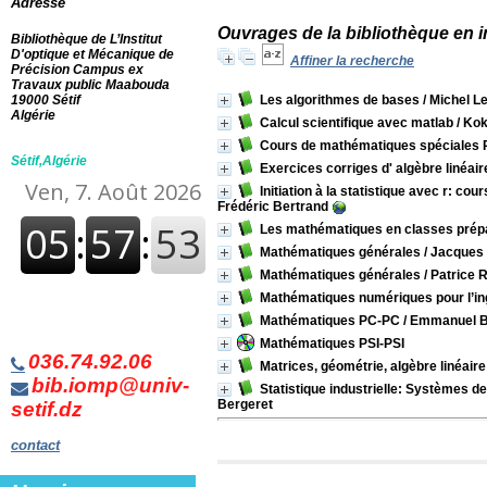
Adresse
Ouvrages de la bibliothèque en 
Bibliothèque de L’Institut
D'optique et Mécanique de
Affiner la recherche
Précision Campus ex
Travaux public Maabouda
19000 Sétif
Les algorithmes de bases
/ Michel Le
Algérie
Calcul scientifique avec matlab
/ Ko
Cours de mathématiques spéciales P
Sétif,Algérie
Exercices corriges d' algèbre linéair
Initiation à la statistique avec r: co
Frédéric Bertrand
Les mathématiques en classes prép
Mathématiques générales
/ Jacques
Mathématiques générales
/ Patrice 
Mathématiques numériques pour l’ingé
Mathématiques PC-PC
/ Emmanuel B
Mathématiques PSI-PSI
036.74.92.06
Matrices, géométrie, algèbre linéaire
bib.iomp@univ-
Statistique industrielle: Systèmes d
Bergeret
setif.dz
contact