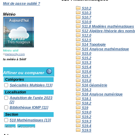
Mot de passe oublié ?
510.2
510.3
Météo
510.7
510.9
511.8 Modèles mathématiques
512 Algèbre (théorie des nomb
512.0
512.5
514 Topologie
515 Analyse mathématique
Météo sétif
515.0
©
meteocity.com
515.2
la météo à Sétif
515.3
515.4
515.6
Affiner ou comparer
515.7
Catégories
515.8
Spécialités Multiples
[13]
516 Géométrie
516.3
Localisation
518 Analyse numérique
Aquisition de l'anée 2023
518.1
[2]
518.2
Bibliothèque IOMP
[11]
519
519.0
Section
519.2
510 Mathématiques
[13]
519.3
519.4
519.5