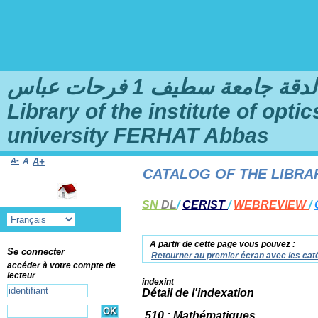
امعة سطيف 1 فرحات عباس
Library of the institute of opt
university FERHAT Abbas
A-
A
A+
 TO THE ONLINE CATALOG OF THE LIBRARY O
SN
DL
/
CERIST
/
WEBREVIEW
/
A partir de cette page vous pouvez :
Se connecter
Retourner au premier écran avec les caté
accéder à votre compte de
lecteur
indexint
Détail de l'indexation
510 : Mathématiques