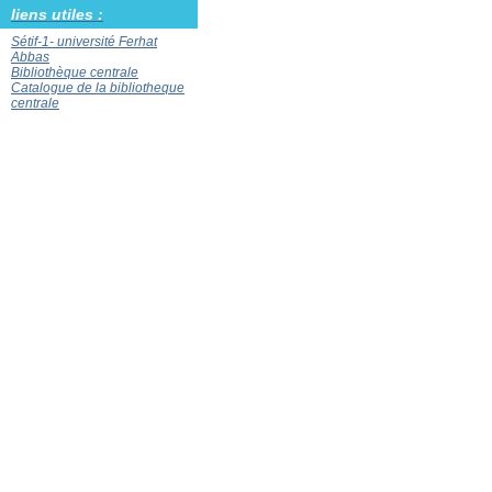
liens utiles :
Sétif-1- université Ferhat
Abbas
Bibliothèque centrale
Catalogue de la bibliotheque
centrale