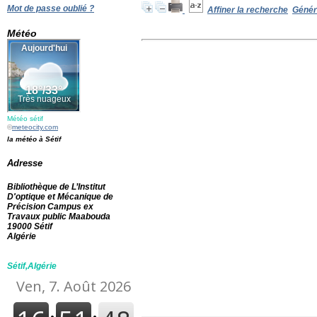
Mot de passe oublié ?
Affiner la recherche
Génére
Météo
Météo sétif
©
meteocity.com
la météo à Sétif
Adresse
Bibliothèque de L’Institut
D'optique et Mécanique de
Précision Campus ex
Travaux public Maabouda
19000 Sétif
Algérie
Sétif,Algérie