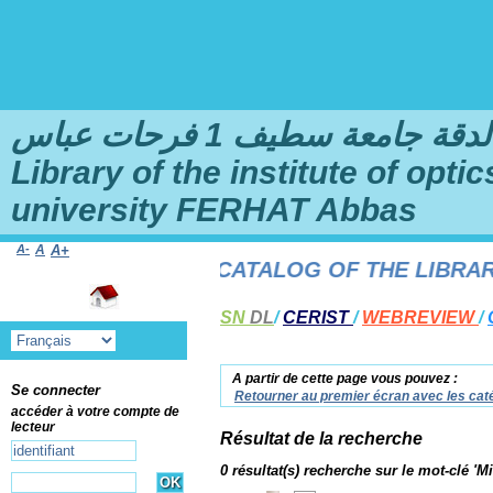
امعة سطيف 1 فرحات عباس
Library of the institute of opt
university FERHAT Abbas
A-
A
A+
TO THE ONLINE CATALOG OF THE LIBRARY O
SN
DL
/
CERIST
/
WEBREVIEW
/
A partir de cette page vous pouvez :
Se connecter
Retourner au premier écran avec les caté
accéder à votre compte de
lecteur
Résultat de la recherche
0 résultat(s) recherche sur le mot-clé '