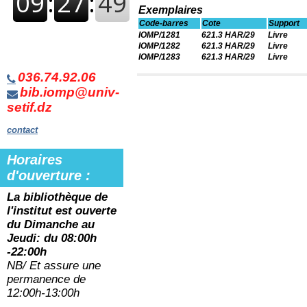
Exemplaires
Code-barres
Cote
Support
IOMP/1281
621.3 HAR/29
Livre
IOMP/1282
621.3 HAR/29
Livre
IOMP/1283
621.3 HAR/29
Livre
036.74.92.06
bib.iomp@univ-
setif.dz
contact
Horaires
d'ouverture :
La bibliothèque de
l'institut est ouverte
du
Dimanche au
Jeudi: du 08:00h
-22:00h
NB/ Et assure une
permanence de
12:00h-13:00h