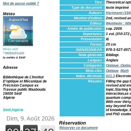
Titre :
Theoretical opt
Mot de passe oublié ?
Type de document :
texte imprimé
Auteurs :
Hartmann (1943-
Météo
Mention d'édition :
2nd, revised a
Editeur :
Weinheim : Wi
Année de publication :
cop. 2009
Importance :
1 vol. (XVI-372 
Présentation :
ill.
Format :
25 cm
Météo sétif
ISBN/ISSN/EAN :
978-3-527-407
©
meteocity.com
Note générale :
Bibliogr.
la météo à Sétif
Langues :
Anglais
Catégories :
Optique
:
Optiq
Adresse
Mots-clés :
Optique
Math
Index. décimale :
621.3
Electrot
Bibliothèque de L’Institut
D'optique et Mécanique de
Résumé :
Filling the gap
Précision Campus ex
revised and enl
Travaux public Maabouda
topic.Starting 
19000 Sétif
interaction,as
Algérie
quantum compu
With over thirt
way beyond the 
Sétif,Algérie
of knowledge. B
and PhD studen
Réservation
Réserver ce document