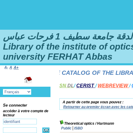
امعة سطيف 1 فرحات عباس
Library of the institute of opt
university FERHAT Abbas
A-
A
A+
 TO THE ONLINE CATALOG OF THE LIBRARY 
SN
DL
/
CERIST
/
WEBREVIEW
/
A partir de cette page vous pouvez :
Se connecter
Retourner au premier écran avec les caté
accéder à votre compte de
lecteur
Theoretical optics
/ Hartmann
Public
ISBD