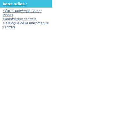
liens utiles :
Sétif-1- université Ferhat
Abbas
Bibliothèque centrale
Catalogue de la bibliotheque
centrale