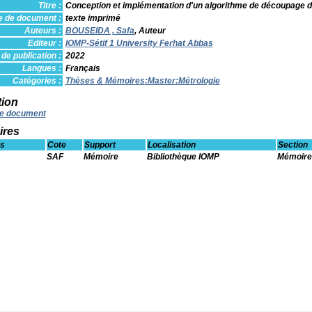
Titre :
Conception et implémentation d'un algorithme de découpage d
e de document :
texte imprimé
Auteurs :
BOUSEIDA , Safa
, Auteur
Editeur :
IOMP-Sétif 1 University Ferhat Abbas
de publication :
2022
Langues :
Français
Catégories :
Thèses & Mémoires
:Master:Métrologie
tion
e document
ires
s
Cote
Support
Localisation
Section
SAF
Mémoire
Bibliothèque IOMP
Mémoire