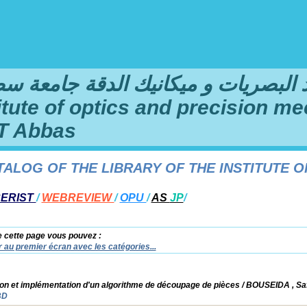
لبصريات و ميكانيك الدقة جامعة سطيف 1 فرحا
titute of optics and precision me
T Abbas
OG OF THE LIBRARY OF THE INSTITUTE OF O
ERIST
/
WEBREVIEW
/
OPU
/
AS
JP
/
e cette page vous pouvez :
 au premier écran avec les catégories...
on et implémentation d'un algorithme de découpage de pièces
/ BOUSEIDA , Sa
BD