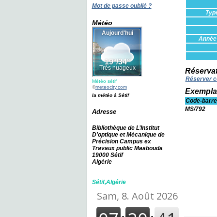
Mot de passe oublié ?
Typ
Météo
Année 
Réserva
Réserver c
Météo sétif
©
meteocity.com
Exempla
la météo à Sétif
Code-barre
MS/792
Adresse
Bibliothèque de L’Institut
D'optique et Mécanique de
Précision Campus ex
Travaux public Maabouda
19000 Sétif
Algérie
Sétif,Algérie