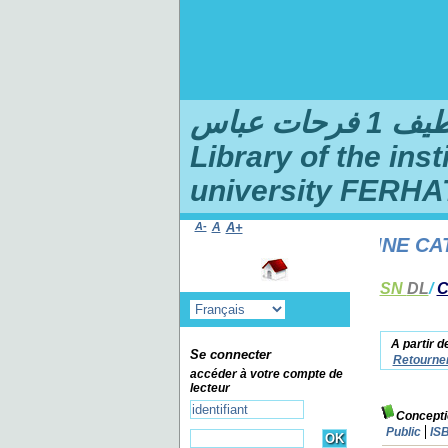
ت عباس
Library of the ins
university FERHA
A-
A
A+
WELCOME TO THE ONLINE CATAL
SN
DL
/
C
A partir d
Se connecter
Retourner
accéder à votre compte de
lecteur
Concepti
Public
IS