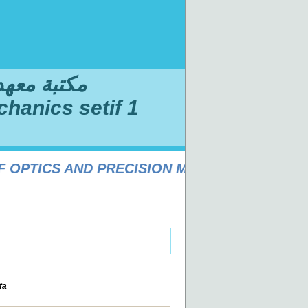
مكتبة معهد ا
chanics setif 1
PTICS AND PRECISION MECHANICS SÉTIF 1 
fa