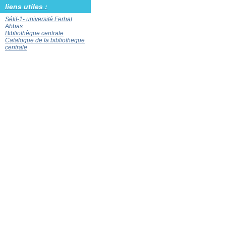
liens utiles :
Sétif-1- université Ferhat
Abbas
Bibliothèque centrale
Catalogue de la bibliotheque
centrale