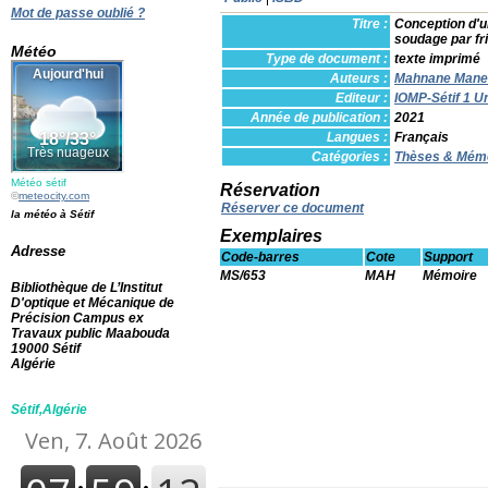
Mot de passe oublié ?
Titre :
Conception d'u
soudage par fri
Météo
Type de document :
texte imprimé
Auteurs :
Mahnane Mane
Editeur :
IOMP-Sétif 1 U
Année de publication :
2021
Langues :
Français
Catégories :
Thèses & Mém
Météo sétif
Réservation
©
meteocity.com
Réserver ce document
la météo à Sétif
Exemplaires
Adresse
Code-barres
Cote
Support
MS/653
MAH
Mémoire
Bibliothèque de L’Institut
D'optique et Mécanique de
Précision Campus ex
Travaux public Maabouda
19000 Sétif
Algérie
Sétif,Algérie