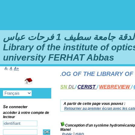
امعة سطيف 1 فرحات عباس
Library of the institute of opt
university FERHAT Abbas
A-
A
A+
HE ONLINE CATALOG OF THE LIBRARY OF THE
SN
DL
/
CERIST
/
WEBREVIEW
/
A partir de cette page vous pouvez :
Se connecter
Retourner au premier écran avec les caté
accéder à votre compte de
lecteur
Conception d'un système hydromécanique
Manel
Public
ISBD