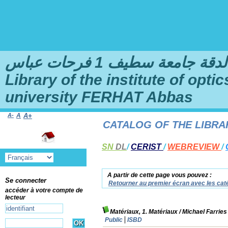
امعة سطيف 1 فرحات عباس
Library of the institute of opt
university FERHAT Abbas
A-
A
A+
 TO THE ONLINE CATALOG OF THE LIBRARY 
SN
DL
/
CERIST
/
WEBREVIEW
/
A partir de cette page vous pouvez :
Se connecter
Retourner au premier écran avec les caté
accéder à votre compte de
lecteur
Matériaux, 1. Matériaux
/ Michael Farrie
Public
ISBD