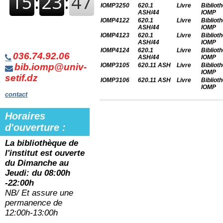
IOMP3250
620.1
Livre
Bibliot
ASH/44
IOMP
IOMP4122
620.1
Livre
Bibliot
ASH/44
IOMP
IOMP4123
620.1
Livre
Bibliot
ASH/44
IOMP
IOMP4124
620.1
Livre
Bibliot
036.74.92.06
ASH/44
IOMP
bib.iomp@univ-
IOMP3105
620.11 ASH
Livre
Bibliot
IOMP
setif.dz
IOMP3106
620.11 ASH
Livre
Bibliot
IOMP
contact
Horaires
d'ouverture :
La bibliothèque de
l'institut est ouverte
du
Dimanche au
Jeudi: du 08:00h
-22:00h
NB/ Et assure une
permanence de
12:00h-13:00h