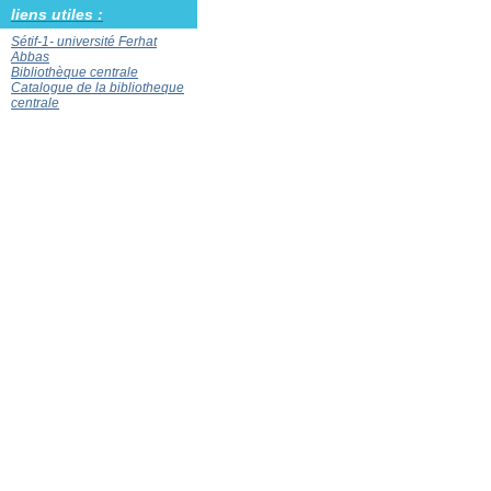
liens utiles :
Sétif-1- université Ferhat
Abbas
Bibliothèque centrale
Catalogue de la bibliotheque
centrale