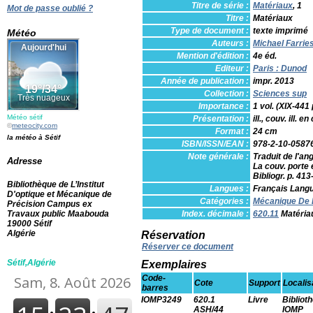
Titre de série :
Matériaux
, 1
Mot de passe oublié ?
Titre :
Matériaux
Type de document :
texte imprimé
Météo
Auteurs :
Michael Farries
Mention d'édition :
4e éd.
Editeur :
Paris : Dunod
Année de publication :
impr. 2013
Collection :
Sciences sup
Importance :
1 vol. (XIX-441 
Météo sétif
Présentation :
ill., couv. ill. en
©
meteocity.com
Format :
24 cm
la météo à Sétif
ISBN/ISSN/EAN :
978-2-10-0587
Note générale :
Traduit de l'ang
Adresse
La couv. porte 
Bibliogr. p. 41
Bibliothèque de L’Institut
Langues :
Français
Langu
D'optique et Mécanique de
Catégories :
Mécanique De 
Précision Campus ex
Travaux public Maabouda
Index. décimale :
620.11
Matériau
19000 Sétif
Algérie
Réservation
Réserver ce document
Sétif,Algérie
Exemplaires
Code-
Cote
Support
Localis
barres
IOMP3249
620.1
Livre
Bibliot
ASH/44
IOMP