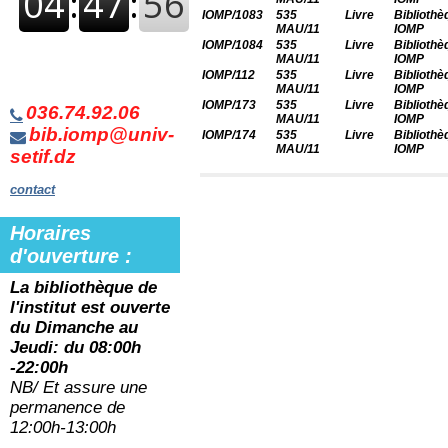
IOMP/1083
535
Livre
Bibliothè
MAU/11
IOMP
IOMP/1084
535
Livre
Bibliothè
MAU/11
IOMP
IOMP/112
535
Livre
Bibliothè
MAU/11
IOMP
IOMP/173
535
Livre
Bibliothè
036.74.92.06
MAU/11
IOMP
bib.iomp@univ-
IOMP/174
535
Livre
Bibliothè
MAU/11
IOMP
setif.dz
contact
Horaires
d'ouverture :
La bibliothèque de
l'institut est ouverte
du
Dimanche au
Jeudi: du 08:00h
-22:00h
NB/ Et assure une
permanence de
12:00h-13:00h