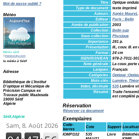
Titre :
Optique ondula
Mot de passe oublié ?
Type de document :
texte imprimé
Auteurs :
Agnès Maurel
,
Météo
Editeur :
Paris : Belin
Année de publication :
2003
Collection :
Belin sup
Sous-collection :
Physique
Importance :
281 p.
Présentation :
ill., couv. ill. en
Météo sétif
Format :
24 cm
©
meteocity.com
ISBN/ISSN/EAN :
978-2-7011-30
la météo à Sétif
Note générale :
La couv. porte 
Langues :
Français
Adresse
Catégories :
Optique
:
Optiq
Mots-clés :
Lumière, Théori
Bibliothèque de L’Institut
D'optique et Mécanique de
Index. décimale :
535
Lumière vi
Précision Campus ex
Résumé :
Traite l'ensemb
Travaux public Maabouda
est complété p
19000 Sétif
Algérie
Réservation
Réserver ce document
Sétif,Algérie
Exemplaires
Code-
Cote
Support
Localisat
barres
IOMP/102
535
Livre
Bibliothè
MAU/11
IOMP