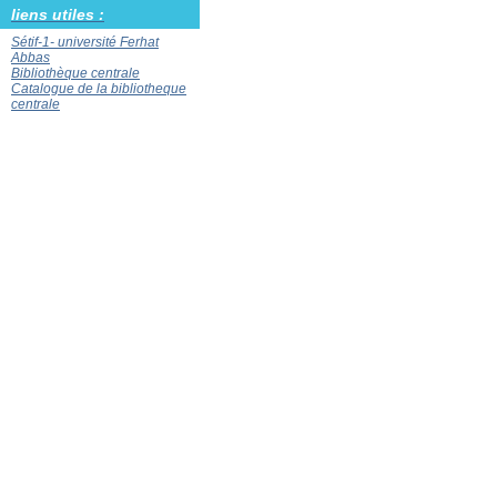
liens utiles :
Sétif-1- université Ferhat
Abbas
Bibliothèque centrale
Catalogue de la bibliotheque
centrale