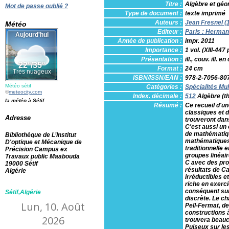
Titre :
Algèbre et géom
Mot de passe oublié ?
Type de document :
texte imprimé
Auteurs :
Jean Fresnel (19
Météo
Editeur :
Paris : Herma
Année de publication :
impr. 2011
Importance :
1 vol. (XIII-447 
Présentation :
ill., couv. ill. en
Format :
24 cm
ISBN/ISSN/EAN :
978-2-7056-80
Météo sétif
Catégories :
Spécialités Mul
©
meteocity.com
Index. décimale :
512
Algèbre (t
la météo à Sétif
Résumé :
Ce recueil d'un
classiques et d
Adresse
trouveront dan
C'est aussi un 
de mathématiqu
Bibliothèque de L’Institut
mathématiques 
D'optique et Mécanique de
traditionnelle 
Précision Campus ex
groupes linéair
Travaux public Maabouda
C avec des pro
19000 Sétif
résultats de C
Algérie
irréductibles 
riche en exerc
conséquent sur 
Sétif,Algérie
discrète. Le ch
Pell-Fermat, d
constructions 
trouvera beauc
Puiseux sur les