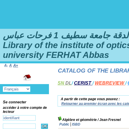
امعة سطيف 1 فرحات عباس
Library of the institute of opt
university FERHAT Abbas
A-
A
A+
 TO THE ONLINE CATALOG OF THE LIBRARY O
SN
DL
/
CERIST
/
WEBREVIEW
/
A partir de cette page vous pouvez :
Se connecter
Retourner au premier écran avec les caté
accéder à votre compte de
lecteur
Algèbre et géométrie
/ Jean Fresnel
Public
ISBD