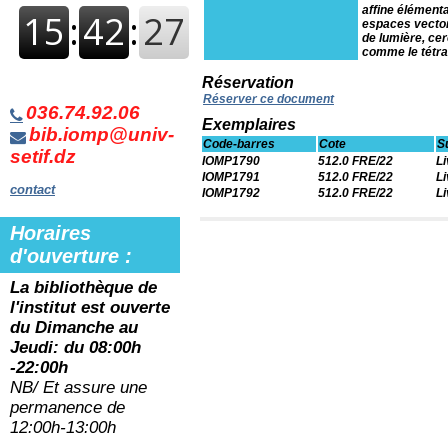
affine élémenta
espaces vector
de lumière, cerc
comme le tétra
Réservation
Réserver ce document
036.74.92.06
Exemplaires
bib.iomp@univ-
Code-barres
Cote
S
setif.dz
IOMP1790
512.0 FRE/22
Li
IOMP1791
512.0 FRE/22
Li
contact
IOMP1792
512.0 FRE/22
Li
Horaires
d'ouverture :
La bibliothèque de
l'institut est ouverte
du
Dimanche au
Jeudi: du 08:00h
-22:00h
NB/ Et assure une
permanence de
12:00h-13:00h