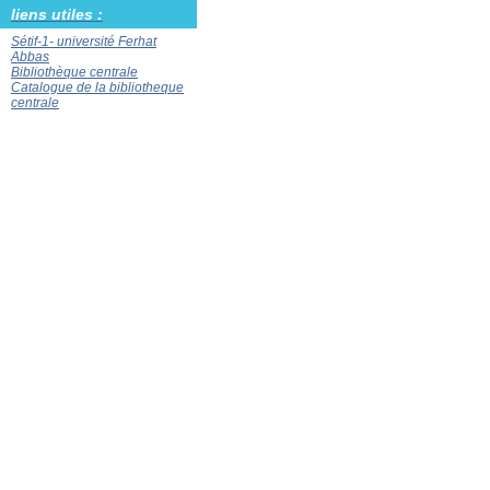
liens utiles :
Sétif-1- université Ferhat
Abbas
Bibliothèque centrale
Catalogue de la bibliotheque
centrale