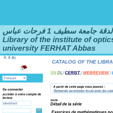
امعة سطيف 1 فرحات عباس
Library of the institute of opt
university FERHAT Abbas
A-
A
A+
 TO THE ONLINE CATALOG OF THE LIBRARY 
SN
DL
/
CERIST
/
WEBREVIEW
/
A partir de cette page vous pouvez :
Se connecter
Retourner au premier écran avec les caté
accéder à votre compte de
lecteur
serie
Détail de la série
Exercices de mathématiques pou