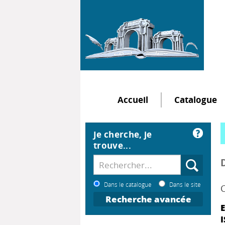
Accueil
Catalogue
Je cherche, je
trouve...
Dans le catalogue
Dans le site
C
Recherche avancée
E
I