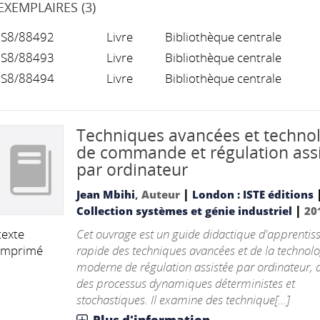
EXEMPLAIRES (3)
S8/88492
Livre
Bibliothèque centrale
S8/88493
Livre
Bibliothèque centrale
S8/88494
Livre
Bibliothèque centrale
Techniques avancées et techno
de commande et régulation ass
par ordinateur
|
Jean Mbihi
, Auteur
London : ISTE éditions
|
Collection systèmes et génie industriel
20
Cet ouvrage est un guide didactique d'apprentis
texte
rapide des techniques avancées et de la technolo
imprimé
moderne de régulation assistée par ordinateur, 
des processus dynamiques déterministes et
stochastiques. Il examine des technique[...]
Plus d'information...