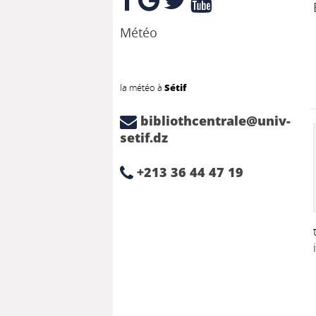
Météo
la météo à
Sétif
bibliothcentrale@univ-
setif.dz
+213 36 44 47 19