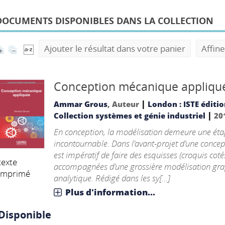
DOCUMENTS DISPONIBLES DANS LA COLLECTION
Ajouter le résultat dans votre panier
Affine
Conception mécanique appliqu
|
Ammar Grous
, Auteur
London : ISTE éditi
|
Collection systèmes et génie industriel
20
En conception, la modélisation demeure une éta
incontournable. Dans l’avant-projet d’une concept
est impératif de faire des esquisses (croquis coté
texte
accompagnées d’une grossière modélisation gr
imprimé
analytique. Rédigé dans les sy[...]
Plus d'information...
Disponible