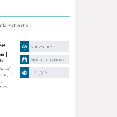
r la recherche
ée
Nouveauté
|
ons
Ajouter au panier
18
pe clé
En ligne
ion, il
s)
apho-