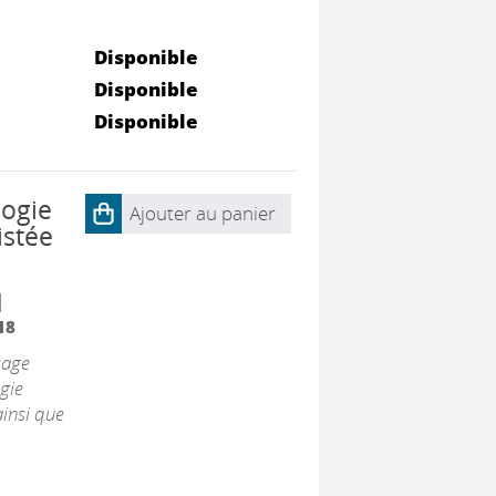
Disponible
Disponible
Disponible
logie
Ajouter au panier
istée
|
18
sage
gie
ainsi que