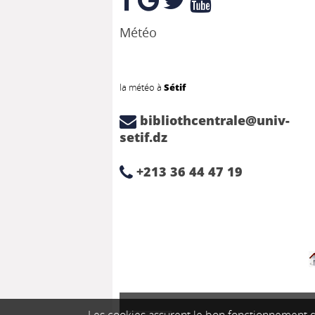
Météo
la météo à
Sétif
bibliothcentrale@univ-
setif.dz
+213 36 44 47 19