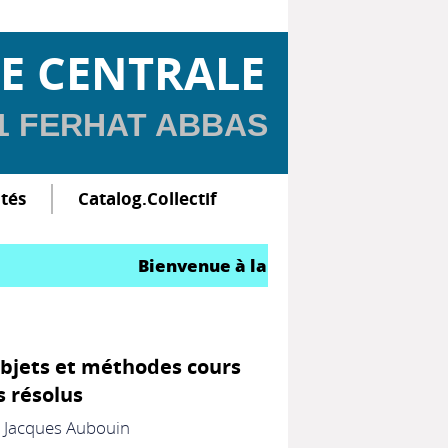
E CENTRALE
 1 FERHAT ABBAS
ltés
Catalog.Collectif
Bienvenue à la Bibliothèque Centrale
objets et méthodes cours
s résolus
;
Jacques Aubouin