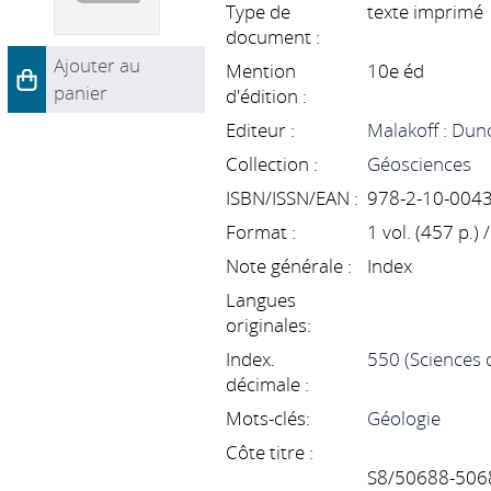
Type de
texte imprimé
document :
Ajouter au
Mention
10e éd
panier
d'édition :
Editeur :
Malakoff : Du
Collection :
Géosciences
ISBN/ISSN/EAN :
978-2-10-004
Format :
1 vol. (457 p.)
Note générale :
Index
Langues
originales:
Index.
550 (Sciences d
décimale :
Mots-clés:
Géologie
Côte titre :
S8/50688-506