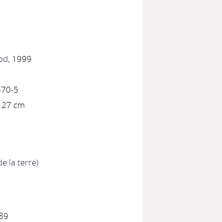
nod
, 1999
370-5
 / 27 cm
e la terre)
89