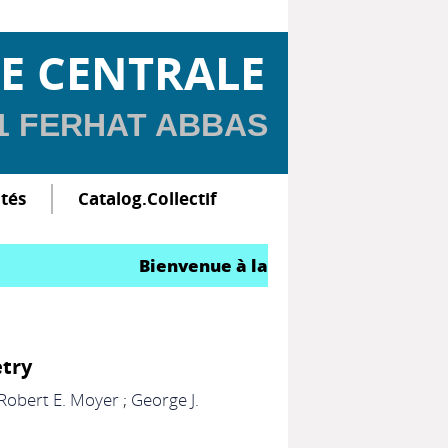
E CENTRALE
 1 FERHAT ABBAS
ltés
Catalog.Collectif
Bienvenue à la Bibliothèque Central
try
Robert E. Moyer
;
George J.