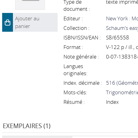
Type de
texte imprim
document :
Ajouter au
Editeur :
New York : Mc
panier
Collection :
Schaum's easy
ISBN/ISSN/EAN :
S8/65558
Format :
V-122 p / ill.,
Note générale :
0-07-138318
Langues
originales:
Index. décimale :
516 (Géométr
Mots-clés:
Trigonométri
Résumé :
Index
EXEMPLAIRES (1)