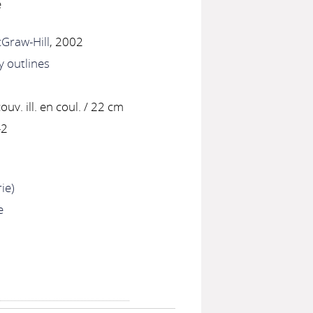
é
Graw-Hill
, 2002
 outlines
 couv. ill. en coul. / 22 cm
-2
ie)
e