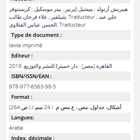
هينريش أرنولد
;
ميشيل إيرنير
;
بيتر موسكيل
;
كريستوفر
علي عبد
, Traducteur ;
شيلفير
;
علاء فرحان طالب
, Traducteur
الحسن عباس الفتلاوي
Type de document :
texte imprimé
Editeur :
القاهرة [مصر] : دار حميثرا للنشر والتوزيع
, 2019
ISBN/ISSN/EAN :
978-977-6563-99-5
Format :
(264 ص.) / أشكال، جداول، مص.، غ.مص.م. / 24 سم
Langues:
Arabe
Index. décimale :