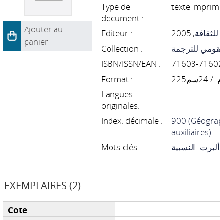
Type de
texte imprim
document :
Ajouter au
Editeur :
, 2005
للثقافة
panier
Collection :
قومي للترجمة
ISBN/ISSN/EAN :
Format :
225م
Langues
originales:
Index. décimale :
900 (Géograph
auxiliaires)
Mots-clés:
ألبرت- النسبية
EXEMPLAIRES (2)