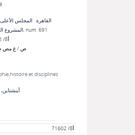
é
القاهرة : المجلس الأعلى 
المشروع ال
, num. 691
أ8/ 71602-71603
ص / غ.مص.م. / 24س
ie,histoire et disciplines
أينشتاين، 
أ8/ 71602