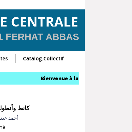
E CENTRALE
 1 FERHAT ABBAS
ltés
Catalog.Collectif
Bienvenue à la Bibliothèque Centrale
كانط وأنطولو
أحمد عبد 
imé