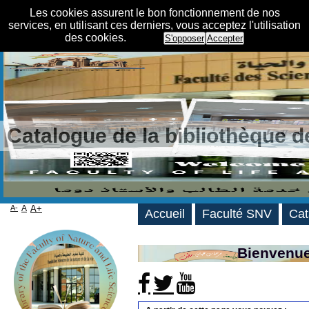
Les cookies assurent le bon fonctionnement de nos
services, en utilisant ces derniers, vous acceptez l'utilisation
des cookies.
S'opposer
Accepter
Catalogue de la bibliothèque 
A-
A
A+
Accueil
Faculté SNV
Cat
Bienvenue