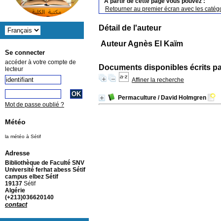
A partir de cette page vous pouvez :
Retourner au premier écran avec les catégo
Détail de l'auteur
Auteur Agnès El Kaïm
Se connecter
accéder à votre compte de
Documents disponibles écrits pa
lecteur
Affiner la recherche
Permaculture
/ David Holmgren
Mot de passe oublié ?
Météo
la météo à Sétif
Adresse
Bibliothèque de Faculté SNV
Université ferhat abess Sétif
campus elbez Sétif
19137
Sétif
Algérie
(+213)036620140
contact