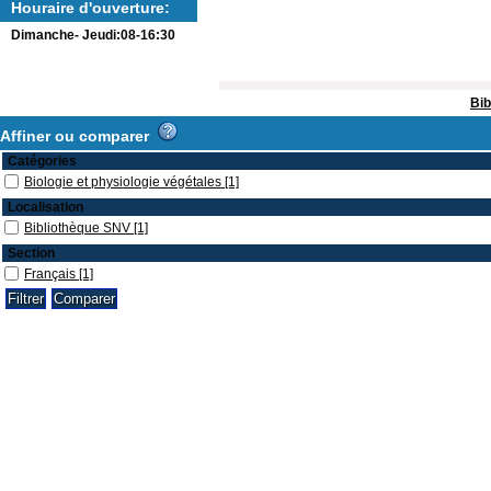
Houraire d'ouverture:
Dimanche- Jeudi:08-16:30
Bib
Affiner ou comparer
Catégories
Biologie et physiologie végétales
[1]
Localisation
Bibliothèque SNV
[1]
Section
Français
[1]