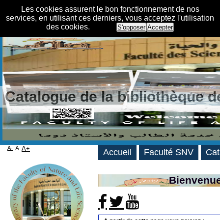
Les cookies assurent le bon fonctionnement de nos
services, en utilisant ces derniers, vous acceptez l'utilisation
des cookies.
S'opposer
Accepter
Catalogue de la bibliothèque 
A-
A
A+
Accueil
Faculté SNV
Cat
Bienvenue