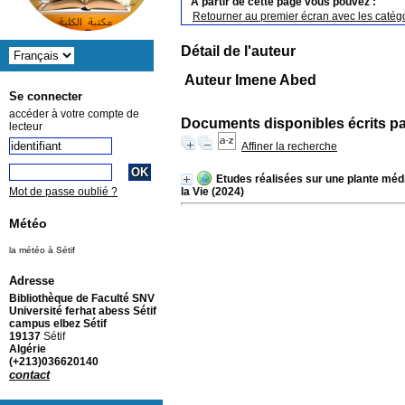
A partir de cette page vous pouvez :
Retourner au premier écran avec les catégo
Détail de l'auteur
Auteur Imene Abed
Se connecter
accéder à votre compte de
Documents disponibles écrits pa
lecteur
Affiner la recherche
Etudes réalisées sur une plante médi
la Vie (2024)
Mot de passe oublié ?
Météo
la météo à Sétif
Adresse
Bibliothèque de Faculté SNV
Université ferhat abess Sétif
campus elbez Sétif
19137
Sétif
Algérie
(+213)036620140
contact