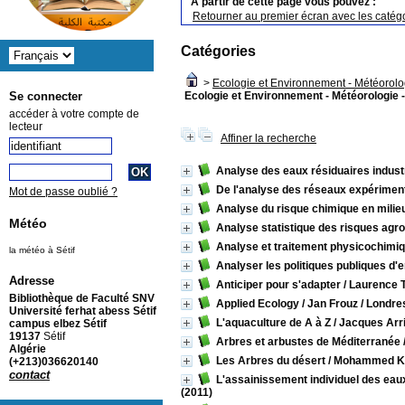
A partir de cette page vous pouvez :
Retourner au premier écran avec les catégo
Catégories
>
Ecologie et Environnement - Météorolog
Ecologie et Environnement - Météorologie -
Se connecter
accéder à votre compte de
lecteur
Affiner la recherche
Analyse des eaux résiduaires industr
De l'analyse des réseaux expérimen
Mot de passe oublié ?
Analyse du risque chimique en milie
Météo
Analyse statistique des risques ag
Analyse et traitement physicochimiq
la météo à Sétif
Analyser les politiques publiques d
Adresse
Anticiper pour s'adapter
/ Laurence 
Bibliothèque de Faculté SNV
Applied Ecology
/ Jan Frouz
/ Londres
Université ferhat abess Sétif
L'aquaculture de A à Z
/ Jacques Arr
campus elbez Sétif
19137
Sétif
Arbres et arbustes de Méditerranée
Algérie
Les Arbres du désert
/ Mohammed K
(+213)036620140
contact
L'assainissement individuel des ea
(2011)