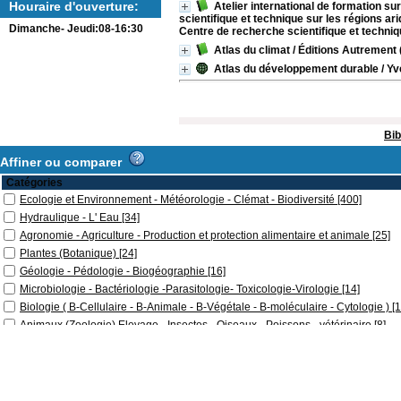
Houraire d'ouverture:
Atelier international de formation su
scientifique et technique sur les régions a
Dimanche- Jeudi:08-16:30
Centre de recherche scientifique et techni
Atlas du climat
/ Éditions Autrement 
Atlas du développement durable
/ Yv
Bib
Affiner ou comparer
Catégories
Ecologie et Environnement - Météorologie - Clémat - Biodiversité
[400]
Hydraulique - L' Eau
[34]
Agronomie - Agriculture - Production et protection alimentaire et animale
[25]
Plantes (Botanique)
[24]
Géologie - Pédologie - Biogéographie
[16]
Microbiologie - Bactériologie -Parasitologie- Toxicologie-Virologie
[14]
Biologie ( B-Cellulaire - B-Animale - B-Végétale - B-moléculaire - Cytologie )
[1
Animaux (Zoologie) Elevage - Insectes - Oiseaux - Poissons - vétérinaire
[8]
Biochimie - Biotechnologie - Génie chimique - Génétique ...
[7]
Chimie ( Organique -Générale- Théorique - Analytique -Quantique - Géochimie
Biophysique - Physique - Mécanique - Cosmologie - Astronomie - Énergie-Stat
Anatomie - Embryologies - Histologie-Cancérologie-Hématologie-Cytologie-P