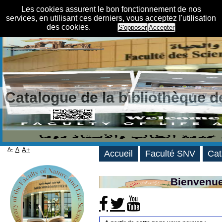
Les cookies assurent le bon fonctionnement de nos
services, en utilisant ces derniers, vous acceptez l'utilisation
des cookies.
S'opposer
Accepter
Catalogue de la bibliothèque 
A-
A
A+
Accueil
Faculté SNV
Cat
Bienvenue