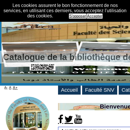
Les cookies assurent le bon fonctionnement de nos
services, en utilisant ces derniers, vous acceptez l'utilisation
des cookies.
S'opposer
Accepter
Catalogue de la bibliothèque 
A-
A
A+
Accueil
Faculté SNV
Cat
Bienvenue