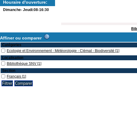
Houraire d'ouverture:
Dimanche- Jeudi:08-16:30
Bib
Affiner ou comparer
Catégories
Ecologie et Environnement - Météorologie - Clémat - Biodiversité
[1]
Localisation
Bibliothèque SNV
[1]
Section
Français
[1]