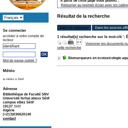
A partir de cette page vous pouvez :
Retourner au premier écran avec les catégo
Résultat de la recherche
Dans le catalogue
Dans les sources affi
Se connecter
accéder à votre compte de
1 résultat(s) recherche sur le mot-clé '
lecteur
Visionner les documents n
cette recherche
Biomarqueurs en ecotoxicologie aqu
Mot de passe oublié ?
Météo
la météo à Sétif
Adresse
Bibliothèque de Faculté SNV
Université ferhat abess Sétif
campus elbez Sétif
19137
Sétif
Algérie
(+213)036620140
contact