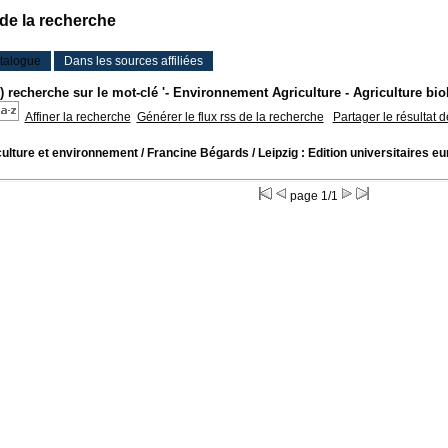
 de la recherche
talogue
Dans les sources affiliées
s) recherche sur le mot-clé '- Environnement Agriculture - Agriculture bi
Affiner la recherche
Générer le flux rss de la recherche
Partager le résultat 
culture et environnement
/ Francine Bégards
/ Leipzig : Edition universitaires 
page 1/1