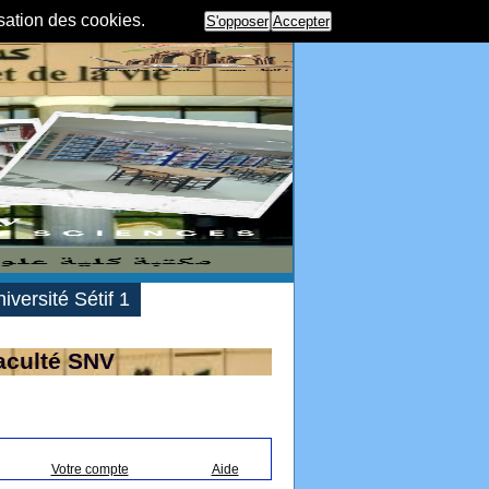
isation des cookies.
S'opposer
Accepter
iversité Sétif 1
aculté SNV
Votre compte
Aide