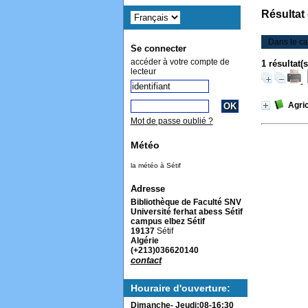
Résultat
Dans le ca
Se connecter
accéder à votre compte de
1 résultat(
lecteur
Agri
Mot de passe oublié ?
Météo
la météo à Sétif
Adresse
Bibliothèque de Faculté SNV
Université ferhat abess Sétif
campus elbez Sétif
19137
Sétif
Algérie
(+213)036620140
contact
Houraire d'ouverture:
Dimanche- Jeudi:08-16:30