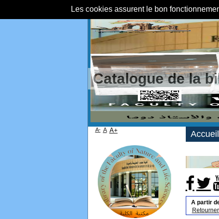
Les cookies assurent le bon fonctionnement 
Catalogue de la b
A-
A
A+
Accueil
A partir d
Retourner 