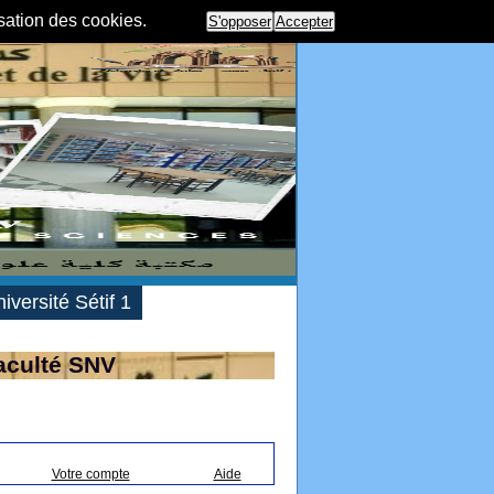
isation des cookies.
S'opposer
Accepter
iversité Sétif 1
aculté SNV
Votre compte
Aide