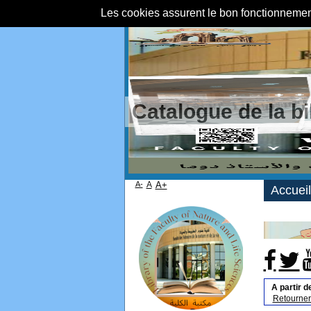
Les cookies assurent le bon fonctionnement 
Catalogue de la b
A-
A
A+
Accueil
A partir d
Retourner 