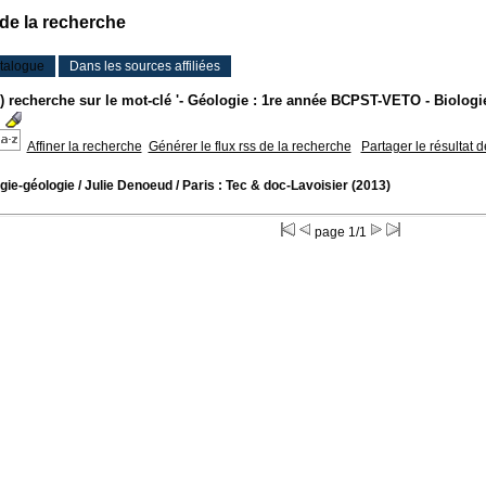
 de la recherche
talogue
Dans les sources affiliées
(s) recherche sur le mot-clé '- Géologie : 1re année BCPST-VETO - Biolog
Affiner la recherche
Générer le flux rss de la recherche
Partager le résultat 
gie-géologie
/ Julie Denoeud
/ Paris : Tec & doc-Lavoisier (2013)
page 1/1