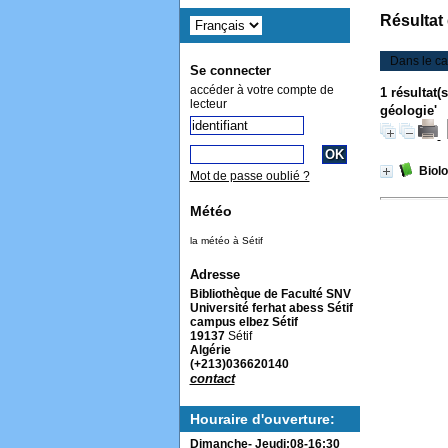
Résultat
Dans le ca
Se connecter
accéder à votre compte de
1 résultat
lecteur
géologie'
Biolo
Mot de passe oublié ?
Météo
la météo à Sétif
Adresse
Bibliothèque de Faculté SNV
Université ferhat abess Sétif
campus elbez Sétif
19137
Sétif
Algérie
(+213)036620140
contact
Houraire d'ouverture:
Dimanche- Jeudi:08-16:30