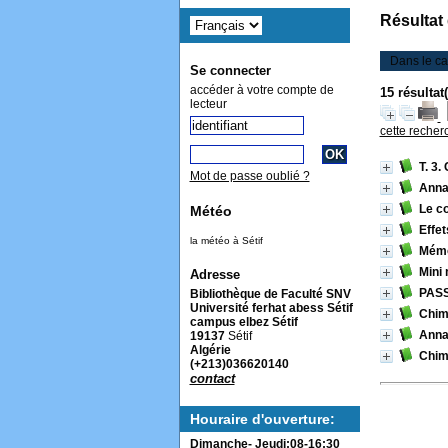
Résultat
Dans le ca
Se connecter
accéder à votre compte de
15 résultat
lecteur
cette recher
T. 3.
Mot de passe oublié ?
Anna
Le c
Météo
Effet
la météo à Sétif
Mémo
Mini
Adresse
PASS
Bibliothèque de Faculté SNV
Université ferhat abess Sétif
Chim
campus elbez Sétif
Anna
19137
Sétif
Algérie
Chim
(+213)036620140
contact
Houraire d'ouverture:
Dimanche- Jeudi:08-16:30