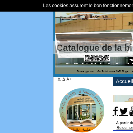
Les cookies assurent le bon fonctionnement 
Catalogue de la b
A-
A
A+
Accueil
A partir d
Retourner 