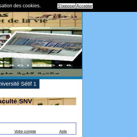
isation des cookies.
S'opposer
Accepter
iversité Sétif 1
aculté SNV
Votre compte
Aide