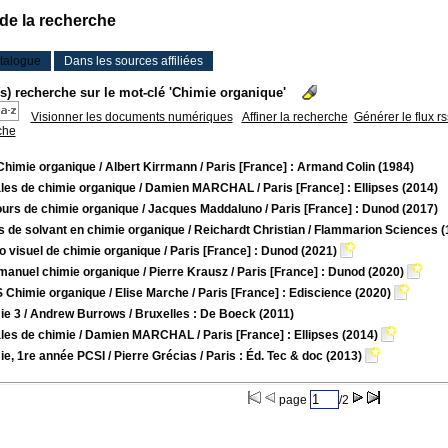
 de la recherche
talogue
Dans les sources affiliées
(s) recherche sur le mot-clé 'Chimie organique'
Visionner les documents numériques
Affiner la recherche
Générer le flux r
che
 Chimie organique
/ Albert Kirrmann
/ Paris [France] : Armand Colin (1984)
les de chimie organique
/ Damien MARCHAL
/ Paris [France] : Ellipses (2014)
ours de chimie organique
/ Jacques Maddaluno
/ Paris [France] : Dunod (2017)
s de solvant en chimie organique
/ Reichardt Christian
/ Flammarion Sciences (
 visuel de chimie organique
/ Paris [France] : Dunod (2021)
 manuel chimie organique
/ Pierre Krausz
/ Paris [France] : Dunod (2020)
 Chimie organique
/ Elise Marche
/ Paris [France] : Ediscience (2020)
ie 3
/ Andrew Burrows
/ Bruxelles : De Boeck (2011)
les de chimie
/ Damien MARCHAL
/ Paris [France] : Ellipses (2014)
ie, 1re année PCSI
/ Pierre Grécias
/ Paris : Éd. Tec & doc (2013)
page
/2