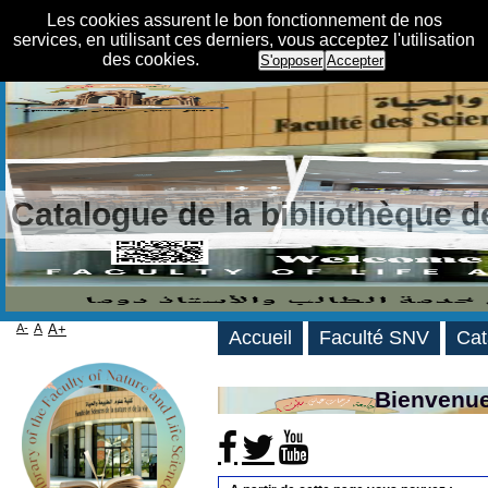
Les cookies assurent le bon fonctionnement de nos
services, en utilisant ces derniers, vous acceptez l'utilisation
des cookies.
S'opposer
Accepter
Catalogue de la bibliothèque 
A-
A
A+
Accueil
Faculté SNV
Cat
Bienvenue