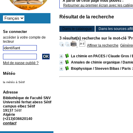
A partir de cette page vous pouvez :
Retourner au premier écran avec les catégo
Résultat de la recherche
Dans le catalogue
Dans les sources affi
Se connecter
accéder à votre compte de
3 résultat(s) recherche sur le mot-clé '
lecteur
Affiner la recherche
Générer 
La chimie en PACES
/ Claude Gros
/ 
Annales de chimie organique
/ Dam
Mot de passe oublié ?
Biophysique
/ Steeven Bibas
/ Paris
Météo
la météo à Sétif
Adresse
Bibliothèque de Faculté SNV
Université ferhat abess Sétif
campus elbez Sétif
19137
Sétif
Algérie
(+213)036620140
contact