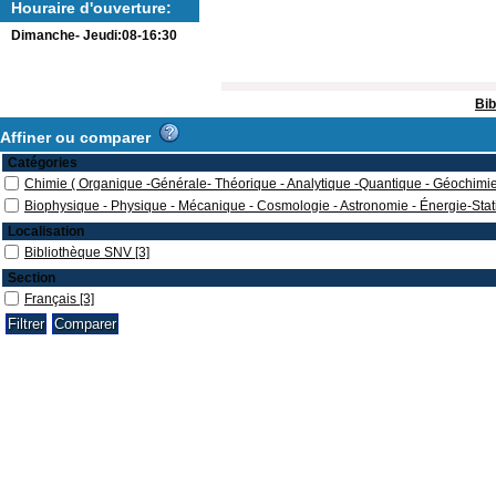
Houraire d'ouverture:
Dimanche- Jeudi:08-16:30
Bib
Affiner ou comparer
Catégories
Chimie ( Organique -Générale- Théorique - Analytique -Quantique - Géochimie
Biophysique - Physique - Mécanique - Cosmologie - Astronomie - Énergie-Stat
Localisation
Bibliothèque SNV
[3]
Section
Français
[3]