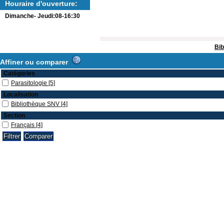
Houraire d'ouverture:
Dimanche- Jeudi:08-16:30
Bib
Affiner ou comparer
Catégories
Parasitologie
[5]
Localisation
Bibliothèque SNV
[4]
Section
Français
[4]