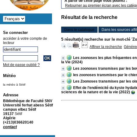
A partir de cette page vous pouvez :
Retourner au premier écran avec les catégo
Résultat de la recherche
Dans le catalogue
Dans les sources affi
Se connecter
accéder à votre compte de
5 résultat(s) recherche sur le mot-clé '
lecteur
Affiner la recherche
Générer 
Les zoonoses les plus fréquentes en
la Vie (2024)
Mot de passe oublié ?
Les zoonoses transmises par les bo
les zoonoses transmises par le chie
Météo
Les Zoonoses transmises par les o
la météo à Sétif
Effet de l’endémicité du kyste hydati
sciences de la nature et de la vie (2022)
Adresse
Bibliothèque de Faculté SNV
Université ferhat abess Sétif
campus elbez Sétif
19137
Sétif
Algérie
(+213)036620140
contact