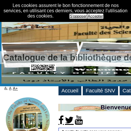
Les cookies assurent le bon fonctionnement de nos
services, en utilisant ces derniers, vous acceptez l'utilisation
des cookies.
S'opposer
Accepter
Catalogue de la bibliothèque 
A-
A
A+
Accueil
Faculté SNV
Cat
Bienvenue