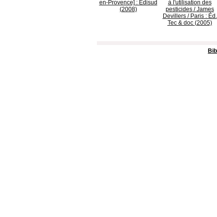
en-Provence] : Édisud
à l'utilisation des
(2008)
pesticides
/ James
Devillers / Paris : Éd.
Tec & doc (2005)
Bib