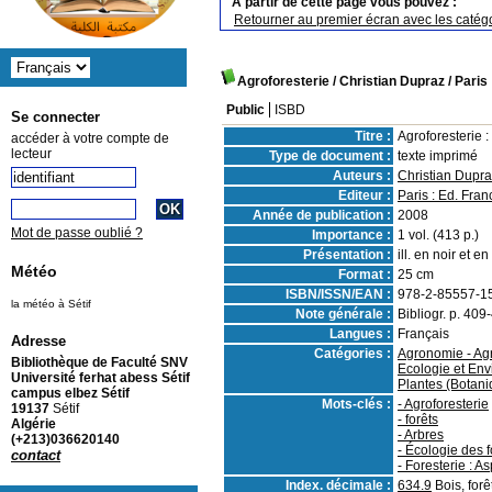
A partir de cette page vous pouvez :
Retourner au premier écran avec les catégo
Agroforesterie
/ Christian Dupraz
/ Paris
Public
ISBD
Se connecter
Titre :
Agroforesterie :
accéder à votre compte de
lecteur
Type de document :
texte imprimé
Auteurs :
Christian Dupraz
Editeur :
Paris : Ed. Fran
Année de publication :
2008
Mot de passe oublié ?
Importance :
1 vol. (413 p.)
Présentation :
ill. en noir et en
Météo
Format :
25 cm
ISBN/ISSN/EAN :
978-2-85557-1
la météo à Sétif
Note générale :
Bibliogr. p. 409
Langues :
Français
Adresse
Catégories :
Agronomie - Agri
Bibliothèque de Faculté SNV
Ecologie et Env
Université ferhat abess Sétif
Plantes (Botani
campus elbez Sétif
Mots-clés :
- Agroforesterie
19137
Sétif
- forêts
Algérie
- Arbres
(+213)036620140
- Écologie des f
contact
- Foresterie : 
Index. décimale :
634.9
Bois, forê