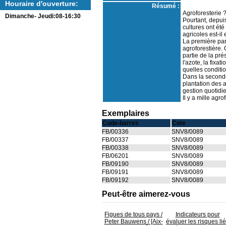
Houraire d'ouverture:
Résumé :
Agroforesterie 
Dimanche- Jeudi:08-16:30
Pourtant, depuis
cultures ont été
agricoles est-il
La première par
agroforestière. 
partie de la pré
l'azote, la fixat
quelles conditio
Dans la seconde 
plantation des a
gestion quotidi
Il y a mille agr
Exemplaires
Code-barres
Cote
FB/00336
SNV8/0089
FB/00337
SNV8/0089
FB/00338
SNV8/0089
FB/06201
SNV8/0089
FB/09190
SNV8/0089
FB/09191
SNV8/0089
FB/09192
SNV8/0089
Peut-être aimerez-vous
Figues de tous pays
/
Indicateurs pour
Peter Bauwens / [Aix-
évaluer les risques li