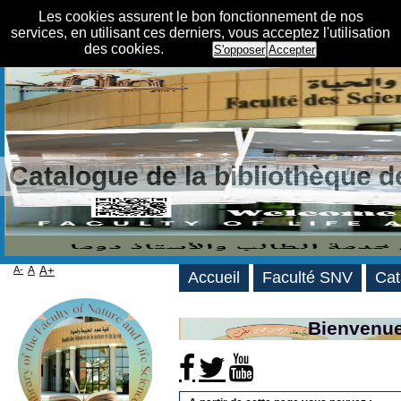
Les cookies assurent le bon fonctionnement de nos
services, en utilisant ces derniers, vous acceptez l'utilisation
des cookies.
S'opposer
Accepter
Catalogue de la bibliothèque 
A-
A
A+
Accueil
Faculté SNV
Cat
Bienvenue