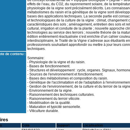
du concept fondamental de « triptyque biologique » (signal – stru
effets de l’eau, du CO2, du rayonnement solaire, de la températu
physiologie de la vigne sont précisément décrits. Les connaissa
métabolismes du raisin et la génétique de la vigne sont développ
bases des applications techniques. La seconde partie est cons
et technologiques de la culture de la vigne : climat, changement 
caractéristiques des sols ; aménagement, entretien des sols et rel
cultural, irrigation et conduite de la plante ; nouvelle approche c
technologies au service des terroirs ; nouvelle théorie de la matur
édition entièrement réactualisée s’est enrichie d’un cahier couleur
interdisciplinaire, le Traité de la Vigne s’adresse aux étudiants 
professionnels souhaitant approfondir ou mettre à jour leurs conn
techniques.
te de contenu :
Sommaire:
- Physiologie de la vigne et du raisin.
- Bases de fonctionnement.
- Structures et développement : cycle, organes. Signaux, hormon
- Sources de l'environnement et fonctionnement.
- Bases des métabolismes et composition du raisin.
- Génétique de l'acclimatation et de l'adaptation à l'environnemen
- Gestion de l'environnement, de la culture et du terroir de la vign
- Environnement de la vigne.
- Raisonnement des techniques culturales.
- Raisonnement du terroir viticole.
- Modélisation de la qualité.
- Maturation et typicité sensorielle.
- Viticulture durable.
ires
s
Cote
Support
Localisation