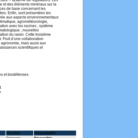
cture – système de régulation). Les
re et des éléments minéraux sur la
nces de base concernant les
ées. Enfin, sont présentées les
acrée aux aspects environnementaux
climatique, agrométéorologie,
ation avec les racines ; système
limatologique ; nouvelles
ation du raisin. Cette troisième
. Fruit d’une collaboration
en agronomie, mais aussi aux
aissances scientifiques et
es et biodéfenses.
t.
e.
Section
Disponibilité