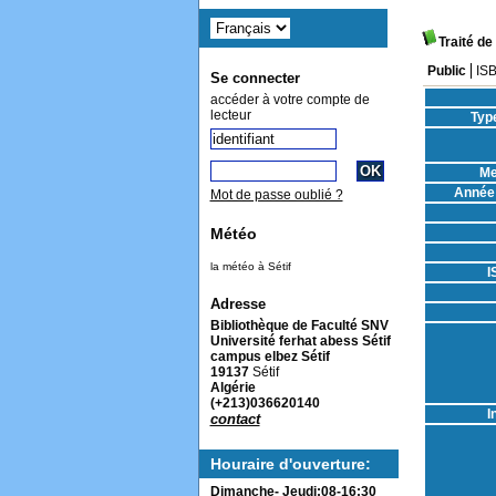
Traité de
Public
IS
Se connecter
accéder à votre compte de
lecteur
Typ
Me
Année 
Mot de passe oublié ?
Météo
la météo à Sétif
I
Adresse
Bibliothèque de Faculté SNV
Université ferhat abess Sétif
campus elbez Sétif
19137
Sétif
Algérie
(+213)036620140
I
contact
Houraire d'ouverture:
Dimanche- Jeudi:08-16:30