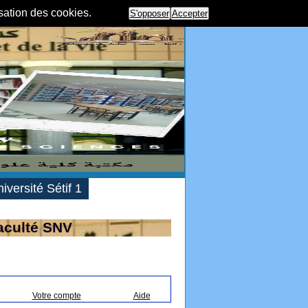
isation des cookies.
S'opposer
Accepter
iversité Sétif 1
aculté SNV
Votre compte
Aide