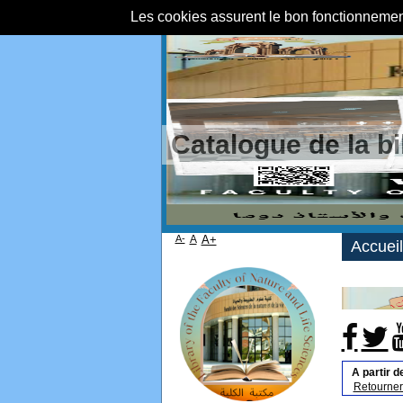
Les cookies assurent le bon fonctionnement 
Catalogue de la b
A-
A
A+
Accueil
A partir d
Retourner 