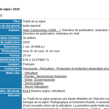
 la vigne
/ 2020
BD
Titre :
Traité de la vigne
e de document :
texte imprimé
Auteurs :
Alain Carbonneau (1948-....)
, Directeur de publication, rédacteur 
Directeur de publication, rédacteur en chef
ntion d'édition :
3e édition
de publication :
2020
Importance :
1 vol. (XI-689 p.)
Présentation :
couv. ill. en coul., ill. en coul.
Format :
25 cm
SBN/ISSN/EAN :
978-2-10-079857-5
Langues :
Français
Catégories :
Agronomie - Agriculture - Production et protection alimentaire et 
Mots-clés :
- Viticulture
- Plantes : Morphologie (biologie)
- Vigne : Écophysiologie
- Terres arables
- Terroir (viticulture)
ndex. décimale :
634.8
Raisins (vigne, viticulture)
Résumé :
Le Traité de la vigne propose une étude détaillée de l’état des co
biologie de la vigne. Pédagogique et richement illustré, il rassemb
d’une nouvelle vision de la viticulture. La première partie traite d