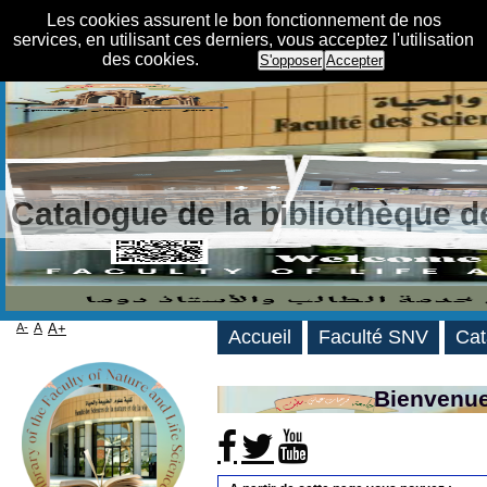
Les cookies assurent le bon fonctionnement de nos
services, en utilisant ces derniers, vous acceptez l'utilisation
des cookies.
S'opposer
Accepter
Catalogue de la bibliothèque 
A-
A
A+
Accueil
Faculté SNV
Cat
Bienvenue