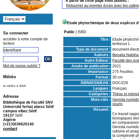
A partir de cette page vous pouvez :
Retourner au premier écran avec les catégo
Etude phytochimique de deux espèces d’i
Public
ISBD
Se connecter
accéder à votre compte de
Titre :
Etude phytochim
lecteur
lentiscus L.
Type de document :
document élect
Auteurs :
Benalia Nabiha
Autre Editeur :
Faculté des scie
Mot de passe oublié ?
Année de publication :
2021
Importance :
275 Feuilles
Météo
Format :
30 cm
ISBN/ISSN/EAN :
DOC/226
la météo à Sétif
Langues :
Français
Catégories :
Thèse et mémoir
Adresse
Mots-clés :
Genista numidi
Bibliothèque de Faculté SNV
souris
Université ferhat abess Sétif
Résumé :
campus elbez Sétif
Ce travail rappo
19137
Sétif
biologiques des
Algérie
en comparaison 
(+213)036620140
Genista numidica
contact
cytisine et anag
la complexité p