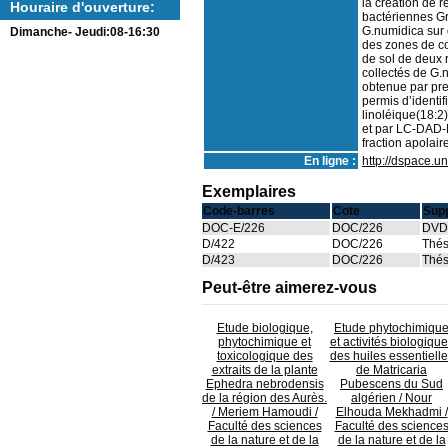
la création de 
Houraire d'ouverture:
bactériennes G
G.numidica sur 
Dimanche- Jeudi:08-16:30
des zones de co
de sol de deux 
collectés de G.
obtenue par pre
permis d’identif
linoléique(18:2
et par LC-DAD-M
fraction apolaire
En ligne :
http://dspace.u
Exemplaires
Code-barres
Cote
Sup
DOC-E/226
DOC/226
DVD
D/422
DOC/226
Thés
D/423
DOC/226
Thés
Peut-être aimerez-vous
Etude biologique,
Etude phytochimiqu
phytochimique et
et activités biologiqu
toxicologique des
des huiles essentiell
extraits de la plante
de Matricaria
Ephedra nebrodensis
Pubescens du Sud
de la région des Aurès.
algérien
/ Nour
/ Meriem Hamoudi /
Elhouda Mekhadmi /
Faculté des sciences
Faculté des science
de la nature et de la
de la nature et de la