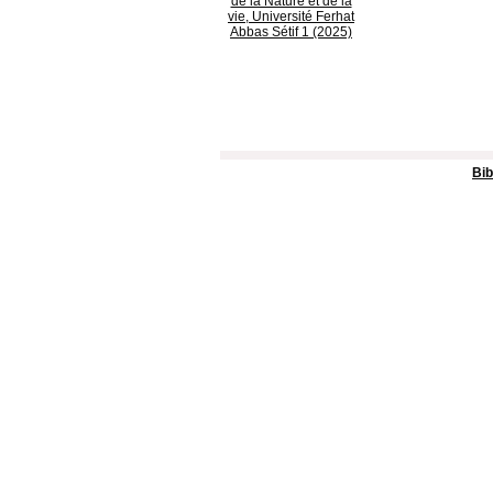
de la Nature et de la
vie, Université Ferhat
Abbas Sétif 1 (2025)
Bib