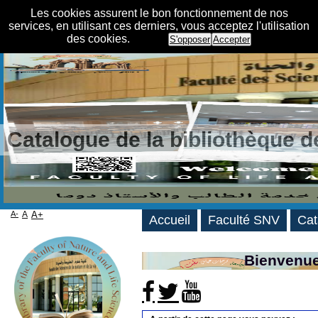
Les cookies assurent le bon fonctionnement de nos
services, en utilisant ces derniers, vous acceptez l'utilisation
des cookies.
S'opposer
Accepter
Catalogue de la bibliothèque 
A-
A
A+
Accueil
Faculté SNV
Cat
Bienvenue