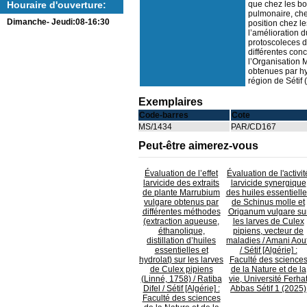
que chez les bov
Houraire d'ouverture:
pulmonaire, che
Dimanche- Jeudi:08-16:30
position chez le
l’amélioration 
protoscoleces d
différentes con
l’Organisation M
obtenues par hyd
région de Sétif 
Exemplaires
Code-barres
Cote
MS/1434
PAR/CD167
Peut-être aimerez-vous
Évaluation de l’effet
Évaluation de l'activit
larvicide des extraits
larvicide synergique
de plante Marrubium
des huiles essentiell
vulgare obtenus par
de Schinus molle et
différentes méthodes
Origanum vulgare su
(extraction aqueuse,
les larves de Culex
éthanolique,
pipiens, vecteur de
distillation d’huiles
maladies
/ Amani Aouf
essentielles et
/ Sétif [Algérie] :
hydrolat) sur les larves
Faculté des science
de Culex pipiens
de la Nature et de la
(Linné, 1758)
/ Ratiba
vie, Université Ferha
Difel / Sétif [Algérie] :
Abbas Sétif 1 (2025)
Faculté des sciences