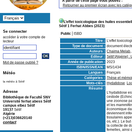
A partir de cette page vous pouvez :
Retourner au premier écran avec les catégo
L’effet toxicologique des huiles essenti
Sétif 1 Ferhat Abbes (2023)
Se connecter
Public
ISBD
accéder à votre compte de
Titre :
L’effet toxicol
lecteur
Type de document :
document élect
Auteurs :
Chaima Melab
,
Editeur :
Sétif [Algérie] 
Année de publication :
2023
Mot de passe oublié ?
ISBN/ISSN/EAN :
MS/1434
Langues :
Français
Météo
Catégories :
Thèse et mémoi
la météo à Sétif
Mots-clés :
Hydatidose
Loc
Résumé :
Adresse
L’hydatidose es
cestode (Echino
Bibliothèque de Faculté SNV
une zoonose par
Université ferhat abess Sétif
et les mammifèr
campus elbez Sétif
économique dans
19137
Sétif
deviennent infe
Algérie
tissulaires app
(+213)036620140
os, etc.). Le bu
contact
la collecte de 
femelles, ainsi 