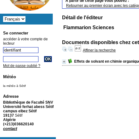
A partir de cette page vous pouvez :
Retourner au premier écran avec les catégo
Détail de l'éditeur
Flammarion Sciences
Se connecter
accéder à votre compte de
Documents disponibles chez cet
lecteur
Affiner la recherche
Effets de solvant en chimie organiqu
Mot de passe oublié ?
Météo
la météo à Sétif
Adresse
Bibliothèque de Faculté SNV
Université ferhat abess Sétif
campus elbez Sétif
19137
Sétif
Algérie
(+213)036620140
contact