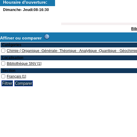
Houraire d'ouverture:
Dimanche- Jeudi:08-16:30
Bib
Affiner ou comparer
Catégories
Chimie ( Organique -Générale- Théorique - Analytique -Quantique - Géochimie
Localisation
Bibliothèque SNV
[1]
Section
Français
[1]