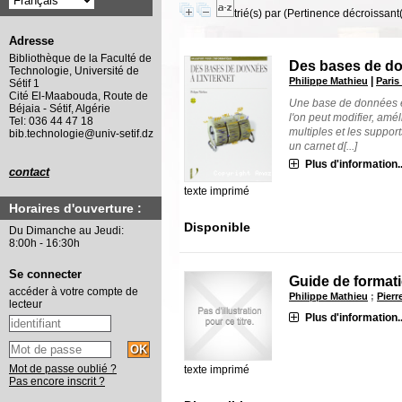
trié(s) par
(Pertinence décroissant(e
Adresse
Bibliothèque de la Faculté de
Des bases de don
Technologie, Université de
|
Philippe Mathieu
Paris
Sétif 1
Cité El-Maabouda, Route de
Une base de données es
Béjaia - Sétif, Algérie
l'on peut modifier, amél
Tel: 036 44 47 18
multiples et les support
bib.technologie@univ-setif.dz
un carnet d[...]
Plus d'information..
contact
texte imprimé
Horaires d'ouverture :
Disponible
Du Dimanche au Jeudi:
8:00h - 16:30h
Se connecter
Guide de format
accéder à votre compte de
Philippe Mathieu
;
Pierr
lecteur
Plus d'information..
Mot de passe oublié ?
texte imprimé
Pas encore inscrit ?