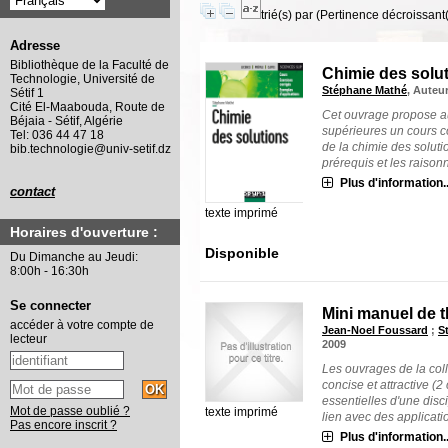
trié(s) par
(Pertinence décroissant(e
Adresse
Bibliothèque de la Faculté de
Chimie des solu
Technologie, Université de
Stéphane Mathé
, Auteu
Sétif 1
Cité El-Maabouda, Route de
Cet ouvrage propose a
Béjaia - Sétif, Algérie
supérieures un cours 
Tel: 036 44 47 18
de la chimie des soluti
bib.technologie@univ-setif.dz
prérequis et les raisonn
Plus d'information..
contact
texte imprimé
Horaires d'ouverture :
Disponible
Du Dimanche au Jeudi:
8:00h - 16:30h
Se connecter
Mini manuel de
accéder à votre compte de
Jean-Noel Foussard
;
S
lecteur
2009
Les ouvrages de la col
concise et attractive (
essentielles d'une disci
Mot de passe oublié ?
texte imprimé
lien avec des application
Pas encore inscrit ?
Plus d'information..