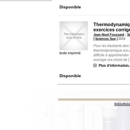
Disponible
Thermodynamique
exercices corrig
Jean-Noel Foussard
;
S
|
|
Sciences Sup
2010
Pour les étudiants des f
thermodynamique est une
texte imprimé
difficile à appréhender.
ouvrage ont choisi de [..
Plus d'information..
Disponible
Bibliothè