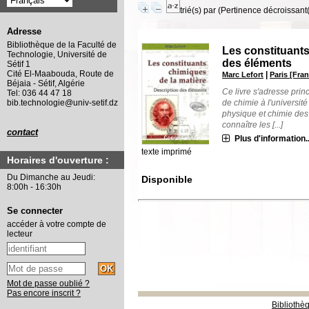
trié(s) par
(Pertinence décroissant(e
Adresse
Bibliothèque de la Faculté de
Les constituants
Technologie, Université de
des éléments
Sétif 1
Cité El-Maabouda, Route de
|
Marc Lefort
Paris [Fran
Béjaia - Sétif, Algérie
Ce livre s'adresse pri
Tel: 036 44 47 18
de chimie à l'universit
bib.technologie@univ-setif.dz
physique et chimie des
connaître les [...]
contact
Plus d'information..
texte imprimé
Horaires d'ouverture :
Du Dimanche au Jeudi:
Disponible
8:00h - 16:30h
Se connecter
accéder à votre compte de
lecteur
Mot de passe oublié ?
Pas encore inscrit ?
Bibliothè