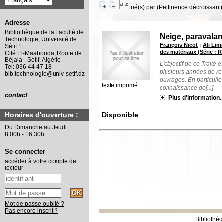
trié(s) par
(Pertinence décroissant(e
Adresse
Bibliothèque de la Faculté de
Neige, paravala
Technologie, Université de
François Nicot
;
Ali Lim
Sétif 1
des matériaux (Série : 
Cité El-Maabouda, Route de
Béjaia - Sétif, Algérie
L'objectif de ce Traité
Tel: 036 44 47 18
plusieurs années de rec
bib.technologie@univ-setif.dz
ouvrages. En particulier
texte imprimé
connaissance de[...]
contact
Plus d'information..
Disponible
Horaires d'ouverture :
Du Dimanche au Jeudi:
8:00h - 16:30h
Se connecter
accéder à votre compte de
lecteur
Mot de passe oublié ?
Pas encore inscrit ?
Bibliothè