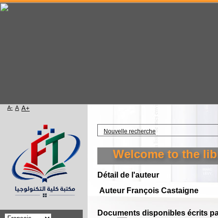
A-
A
A+
Accueil
Nouvelle recherche
Welcome to the libra
Détail de l'auteur
Auteur François Castaigne
Documents disponibles écrits pa