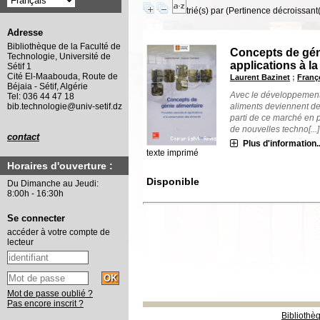
trié(s) par
(Pertinence décroissant(e
Adresse
Bibliothèque de la Faculté de
Concepts de géni
Technologie, Université de
applications à l
Sétif 1
Cité El-Maabouda, Route de
Laurent Bazinet
;
Franç
Béjaia - Sétif, Algérie
Avec le développement 
Tel: 036 44 47 18
aliments deviennent de
bib.technologie@univ-setif.dz
parti de ce marché en p
de nouvelles techno[...]
contact
Plus d'information..
texte imprimé
Horaires d'ouverture :
Disponible
Du Dimanche au Jeudi:
8:00h - 16:30h
Se connecter
accéder à votre compte de
lecteur
Mot de passe oublié ?
Pas encore inscrit ?
Bibliothè