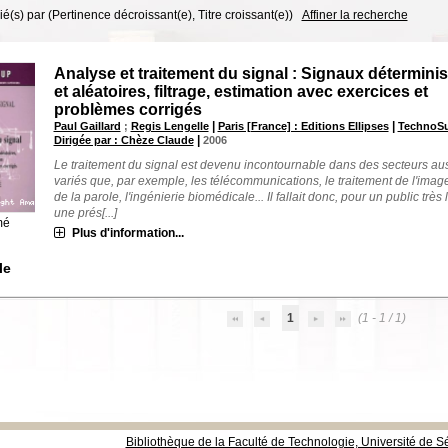
rié(s) par
(Pertinence décroissant(e), Titre croissant(e))
Affiner la recherche
Analyse et traitement du signal : Signaux déterminis
et aléatoires, filtrage, estimation avec exercices et
problèmes corrigés
|
|
Paul Gaillard
;
Regis Lengelle
Paris [France] : Editions Ellipses
TechnoSu
|
Dirigée par : Chèze Claude
2006
Le traitement du signal est devenu incontournable dans des secteurs au
variés que, par exemple, les télécommunications, le traitement de l'imag
de la parole, l'ingénierie biomédicale... Il fallait donc, pour un public très 
une prés[...]
mé
Plus d'information...
le
1
(1 - 1 / 1)
Bibliothèque de la Faculté de Technologie, Université de Sé