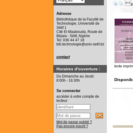
t
Adresse
Bibliothèque de la Faculté de
Technologie, Université de
Sétif 1
Cité El-Maabouda, Route de
Béjaia - Sétif, Algérie
Tel: 036 44 47 18
bib.technologie@univ-setif.dz
contact
texte impri
Horaires d'ouverture :
Du Dimanche au Jeudi:
Disponib
8:00h - 16:30h
Se connecter
accéder à votre compte de
lecteur
Mot de passe oublié ?
Pas encore inscrit ?