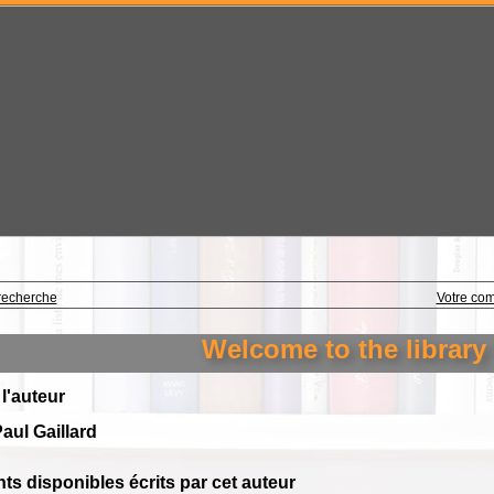
recherche
Votre co
Welcome to the library o
 l'auteur
aul Gaillard
s disponibles écrits par cet auteur