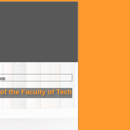
mpte
f the Faculty of Technology Setif 1