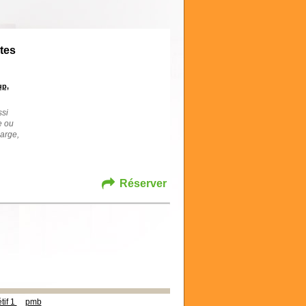
tes
p,
ssi
e ou
large,
Réserver
tif 1
pmb