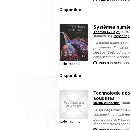
Disponible
Systèmes numéri
Thomas-L. Floyd
, Aute
|
Traducteur
[Repentign
Ce leader parmi les o
programme détaillé et 
illustrés. Cette édition
sophistiquées, d'applica
Plus d'information..
texte imprimé
Disponible
Technologie des 
soudures
Martin Villeneuve
, Trad
Le soudage constitue le
construction métallique
boulonnage, le vissage 
texte imprimé
répandus sur les chantie