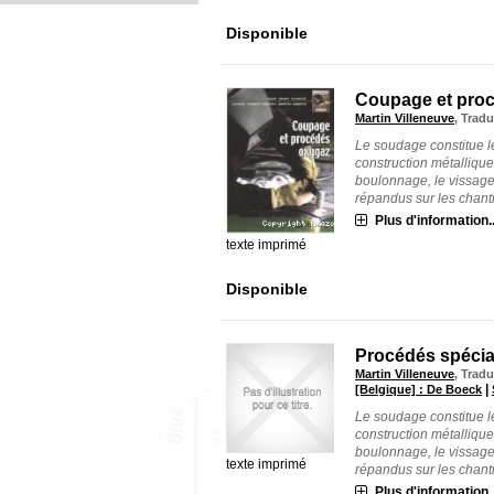
Disponible
Coupage et pro
Martin Villeneuve
, Trad
Le soudage constitue le
construction métallique
boulonnage, le vissage 
répandus sur les chantie
Plus d'information..
texte imprimé
Disponible
Procédés spécia
Martin Villeneuve
, Trad
|
[Belgique] : De Boeck
Le soudage constitue le
construction métallique
boulonnage, le vissage 
texte imprimé
répandus sur les chantie
Plus d'information..