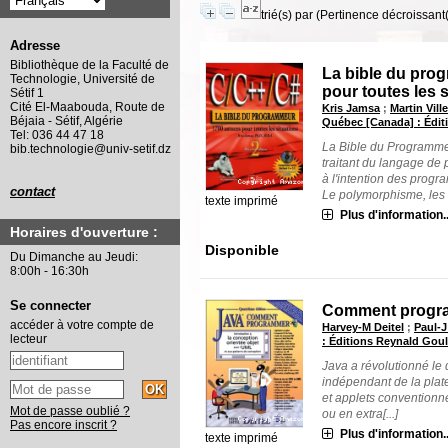
trié(s) par
(Pertinence décroissant(e
Adresse
Bibliothèque de la Faculté de
La bible du prog
Technologie, Université de
pour toutes les 
Sétif 1
Cité El-Maabouda, Route de
Kris Jamsa
;
Martin Vil
Béjaia - Sétif, Algérie
Québec [Canada] : Édit
Tel: 036 44 47 18
La Bible du Programmeu
bib.technologie@univ-setif.dz
traitant du langage d
à l'intention des progr
contact
Le polymorphisme, les f[
texte imprimé
Plus d'information..
Horaires d'ouverture :
Disponible
Du Dimanche au Jeudi:
8:00h - 16:30h
Se connecter
Comment progr
accéder à votre compte de
Harvey-M Deitel
;
Paul-J
lecteur
: Éditions Reynald Goul
Java a révolutionné le 
indépendant de la plat
et applets conventionnel
Mot de passe oublié ?
ou en extra[...]
Pas encore inscrit ?
Plus d'information..
texte imprimé