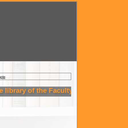
mpte
ibrary of the Faculty of Technology Set