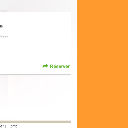
es
hèque
Réserver
tif 1
pmb