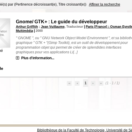
rié(s) par
(Pertinence décroissant(e), Titre croissant(e))
Affiner la recherche
Gnome/ GTK+ : Le guide du développeur
|
Arthur Griffith
;
Jean Vuillaume
, Traducteur
Paris [France] : Osman Eyroll
|
Multimèdia
2000
" GNOME ", ou " GNU Network Object Model Environment ", et sa bibliot
graphique " GTK + "(Gimp Toolkit), est un outil de développement pour
programmation objet qui permet de créer de splendides interfaces
mé
graphiques pour vos applications Li[...]
Plus d'information...
le
1
(1 - 1 / 1)
Bibliothèque de la Faculté de Technologie, Université de Sé