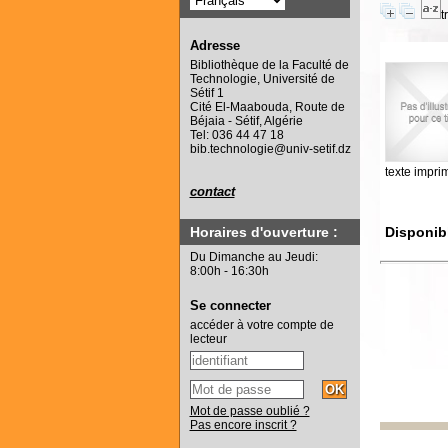
t
Adresse
Bibliothèque de la Faculté de
Technologie, Université de
Sétif 1
Cité El-Maabouda, Route de
Béjaia - Sétif, Algérie
Tel: 036 44 47 18
bib.technologie@univ-setif.dz
texte impri
contact
Disponib
Horaires d'ouverture :
Du Dimanche au Jeudi:
8:00h - 16:30h
Se connecter
accéder à votre compte de
lecteur
Mot de passe oublié ?
Pas encore inscrit ?