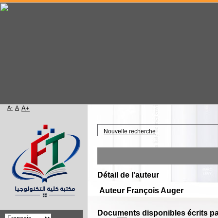
A-
A
A+
Accueil
Nouvelle recherche
Détail de l'auteur
Auteur François Auger
Documents disponibles écrits pa