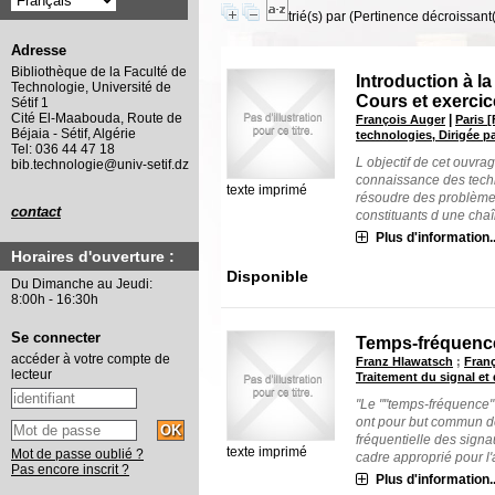
trié(s) par
(Pertinence décroissant(e
Adresse
Bibliothèque de la Faculté de
Introduction à la
Technologie, Université de
Cours et exerci
Sétif 1
Cité El-Maabouda, Route de
|
François Auger
Paris 
Béjaia - Sétif, Algérie
technologies, Dirigée pa
Tel: 036 44 47 18
L objectif de cet ouvra
bib.technologie@univ-setif.dz
connaissance des techn
texte imprimé
résoudre des problèmes
contact
constituants d une chaîn
Plus d'information..
Horaires d'ouverture :
Disponible
Du Dimanche au Jeudi:
8:00h - 16:30h
Se connecter
Temps-fréquence
accéder à votre compte de
Franz Hlawatsch
;
Fran
lecteur
Traitement du signal et 
"Le ""temps-fréquence""
ont pour but commun de 
fréquentielle des signa
texte imprimé
Mot de passe oublié ?
cadre approprié pour l'a
Pas encore inscrit ?
Plus d'information..