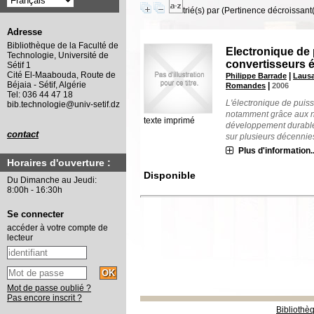
trié(s) par
(Pertinence décroissant(e
Adresse
Bibliothèque de la Faculté de
Electronique de 
Technologie, Université de
convertisseurs 
Sétif 1
Cité El-Maabouda, Route de
|
Philippe Barrade
Lausa
Béjaia - Sétif, Algérie
|
Romandes
2006
Tel: 036 44 47 18
L'électronique de puiss
bib.technologie@univ-setif.dz
notamment grâce aux n
texte imprimé
développement durable
contact
sur plusieurs décennies d
Plus d'information..
Horaires d'ouverture :
Disponible
Du Dimanche au Jeudi:
8:00h - 16:30h
Se connecter
accéder à votre compte de
lecteur
Mot de passe oublié ?
Pas encore inscrit ?
Bibliothè