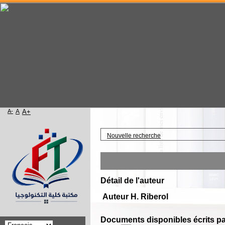
A-
A
A+
Accueil
Nouvelle recherche
Détail de l'auteur
Auteur H. Riberol
Documents disponibles écrits pa