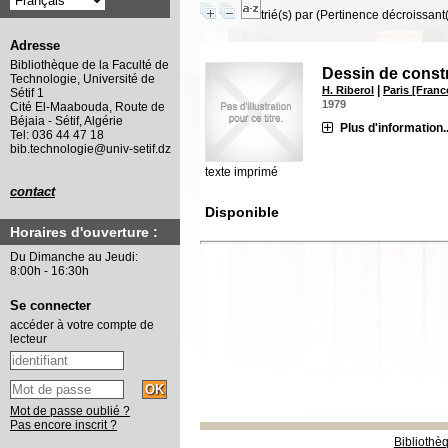
trié(s) par
(Pertinence décroissant(e
Adresse
Bibliothèque de la Faculté de
Dessin de const
Technologie, Université de
|
H. Riberol
Paris [Franc
Sétif 1
1979
Cité El-Maabouda, Route de
Béjaia - Sétif, Algérie
Plus d'information..
Tel: 036 44 47 18
bib.technologie@univ-setif.dz
texte imprimé
contact
Disponible
Horaires d'ouverture :
Du Dimanche au Jeudi:
8:00h - 16:30h
Se connecter
accéder à votre compte de
lecteur
Mot de passe oublié ?
Pas encore inscrit ?
Bibliothè