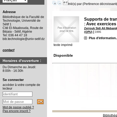
trié(s) par
(Pertinence décroissant(e
Adresse
Bibliothèque de la Faculté de
Supports de tra
Technologie, Université de
: Avec exercices
Sétif 1
Cité El-Maabouda, Route de
Zerrouk Sidi Ali Mebare
Béjaia - Sétif, Algérie
|
(OPU)
1995
Tel: 036 44 47 18
Plus d'information..
bib.technologie@univ-setif.dz
texte imprimé
contact
Disponible
Horaires d'ouverture :
Du Dimanche au Jeudi:
8:00h - 16:30h
Se connecter
accéder à votre compte de
lecteur
Mot de passe oublié ?
Pas encore inscrit ?
Bibliothè