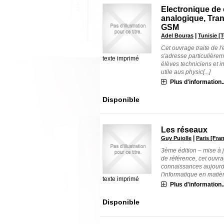
Electronique de
analogique, Tra
GSM
|
Adel Bouras
Tunisie [T
Cet ouvrage traite de l
s'adresse particulièrem
texte imprimé
élèves techniciens et 
utile aus physic[...]
Plus d'information..
Disponible
Les réseaux
|
Guy Pujolle
Paris [Fran
3ème édition – mise à 
de référence, cet ouvr
connaissances aujourd'
l'informatique en matièr
texte imprimé
Plus d'information..
Disponible