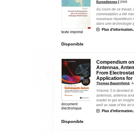
|
Européennes
2009
Au cours de ce travail,
commutables a été mené
nouveaux répartiteurs d
dans une technologie i[.
Plus d'information..
texte imprimé
Disponible
Compendium on E
Antennas, Anten
From Electrosta
Applications for
Thomas Bauernfeind
, 
Volume 3 is devoted to
antennas, antenna arra
reader to get an insig
document
well as state of the art in
électronique
Plus d'information..
Disponible