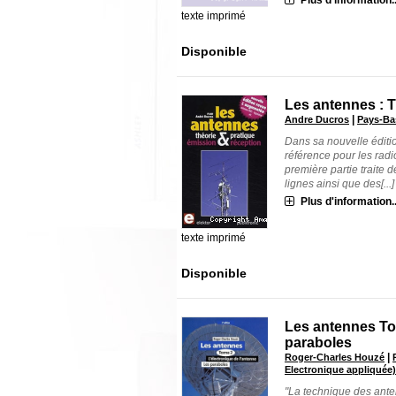
texte imprimé
Disponible
Les antennes : T
|
Andre Ducros
Pays-Bas
Dans sa nouvelle éditi
référence pour les radi
première partie traite 
lignes ainsi que des[...]
Plus d'information..
texte imprimé
Disponible
Les antennes Tom
paraboles
|
Roger-Charles Houzé
Electronique appliquée
"La technique des anten