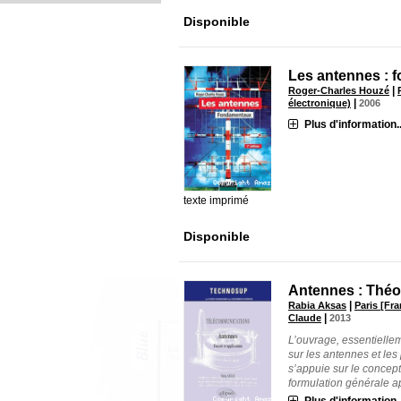
Disponible
Les antennes : 
|
Roger-Charles Houzé
|
électronique)
2006
Plus d'information..
texte imprimé
Disponible
Antennes : Théor
|
Rabia Aksas
Paris [Fra
|
Claude
2013
L’ouvrage, essentielle
sur les antennes et le
s’appuie sur le concep
formulation générale ap
Plus d'information..