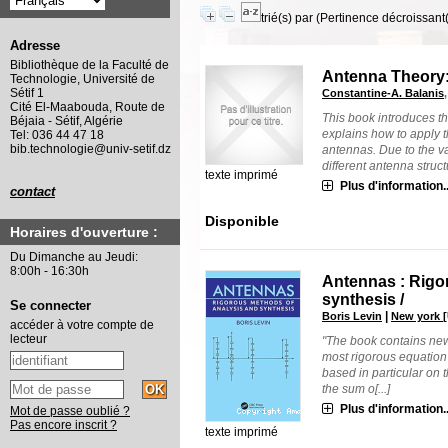
trié(s) par
(Pertinence décroissant(e
Adresse
Bibliothèque de la Faculté de
Antenna Theory:
Technologie, Université de
Sétif 1
Constantine-A. Balanis
Cité El-Maabouda, Route de
This book introduces t
Béjaia - Sétif, Algérie
explains how to apply 
Tel: 036 44 47 18
bib.technologie@univ-setif.dz
antennas. Due to the va
different antenna structu
texte imprimé
Plus d'information..
contact
Disponible
Horaires d'ouverture :
Du Dimanche au Jeudi:
8:00h - 16:30h
Antennas : Rigo
synthesis /
Se connecter
|
Boris Levin
New york [
accéder à votre compte de
lecteur
"The book contains new 
most rigorous equation f
based in particular on 
the sum o[...]
Plus d'information..
Mot de passe oublié ?
Pas encore inscrit ?
texte imprimé