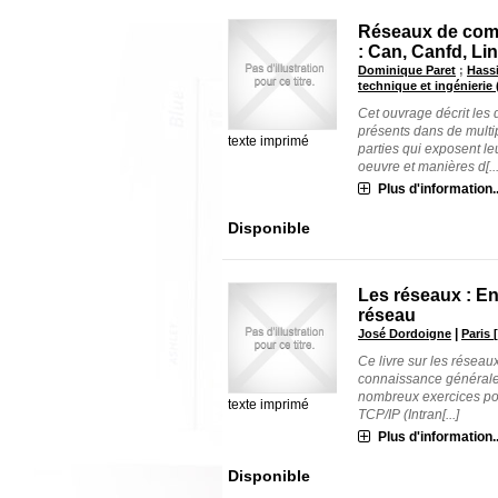
Réseaux de com
: Can, Canfd, Lin
Dominique Paret
;
Hass
technique et ingénierie 
Cet ouvrage décrit les 
présents dans de multi
texte imprimé
parties qui exposent le
oeuvre et manières d[...
Plus d'information..
Disponible
Les réseaux : En
réseau
|
José Dordoigne
Paris 
Ce livre sur les réseau
connaissance générale s
nombreux exercices pou
texte imprimé
TCP/IP (Intran[...]
Plus d'information..
Disponible