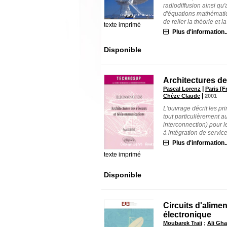
radiodiffusion ainsi q
d'équations mathématiq
de relier la théorie et la 
texte imprimé
Plus d'information..
Disponible
Architectures d
|
Pascal Lorenz
Paris [F
|
Chèze Claude
2001
L'ouvrage décrit les p
tout particulièrement 
interconnection) pour
à intégration de services)
Plus d'information..
texte imprimé
Disponible
Circuits d'alime
électronique
Moubarek Traii
;
Ali Gha