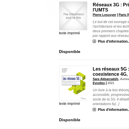
Réseaux 3G : Pri
l'UMTS
|
Pierre Lescuyer
Paris 
Le but de cet ouvrage e
l'architecture et les 
deux premiers chapitre
texte imprimé
par rapport aux réseaux
Plus d'information..
Disponible
Les réseaux 5G :
coexistence 4G, 
Sara Akbarzadeh
, Auteu
|
Eyrolles
2021
Un livre à la fois théor
accessible, progressive
socle de la 5G. Il déta
texte imprimé
orientations fu[...]
Plus d'information..
Disponible