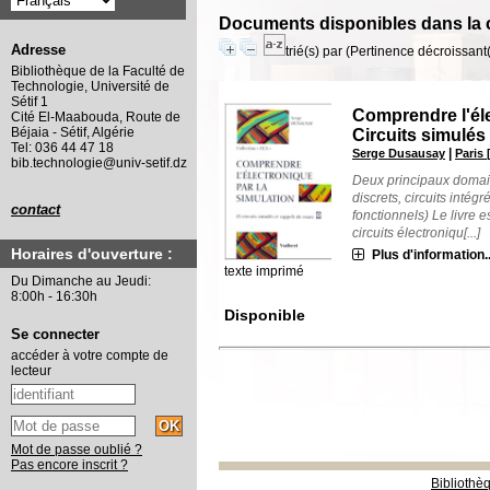
Documents disponibles dans la c
Adresse
trié(s) par
(Pertinence décroissant(e
Bibliothèque de la Faculté de
Technologie, Université de
Sétif 1
Comprendre l'éle
Cité El-Maabouda, Route de
Béjaia - Sétif, Algérie
Circuits simulés
Tel: 036 44 47 18
|
Serge Dusausay
Paris 
bib.technologie@univ-setif.dz
Deux principaux domain
discrets, circuits inté
contact
fonctionnels) Le livre 
circuits électroniqu[...]
Horaires d'ouverture :
Plus d'information..
texte imprimé
Du Dimanche au Jeudi:
8:00h - 16:30h
Disponible
Se connecter
accéder à votre compte de
lecteur
Mot de passe oublié ?
Pas encore inscrit ?
Bibliothè