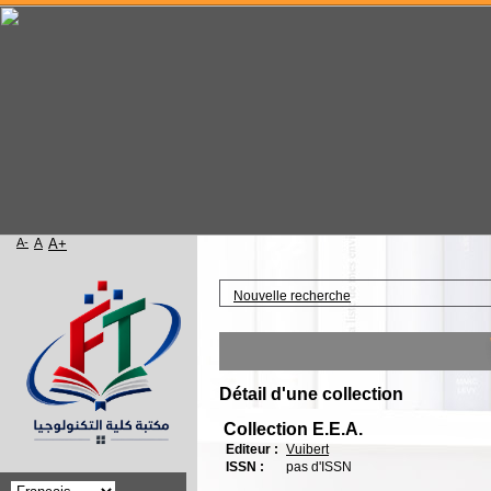
A-
A
A+
Accueil
Nouvelle recherche
W
Détail d'une collection
Collection E.E.A.
Editeur :
Vuibert
ISSN :
pas d'ISSN