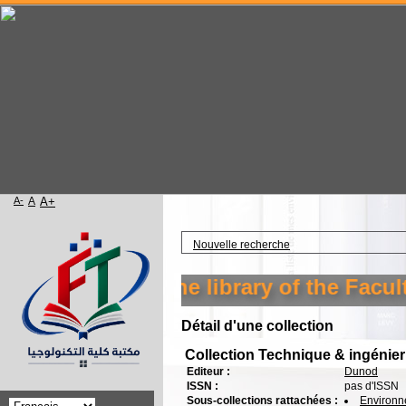
A-
A
A+
Accueil
Nouvelle recherche
Welcome to the library of the Faculty
Détail d'une collection
Collection Technique & ingénier
Editeur :
Dunod
ISSN :
pas d'ISSN
Sous-collections rattachées :
Environ