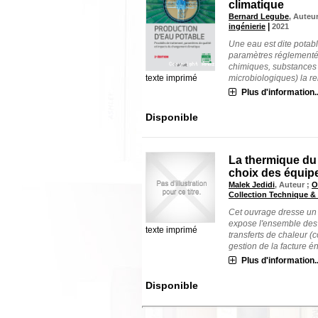
climatique
Bernard Legube
, Auteu
|
ingénierie
2021
Une eau est dite potabl
paramètres réglementés
chimiques, substances 
texte imprimé
microbiologiques) la re
Plus d'information..
Disponible
La thermique du 
choix des équipe
Malek Jedidi
, Auteur ;
O
Collection Technique & 
Cet ouvrage dresse un 
expose l'ensemble des 
texte imprimé
transferts de chaleur (
gestion de la facture éne
Plus d'information..
Disponible