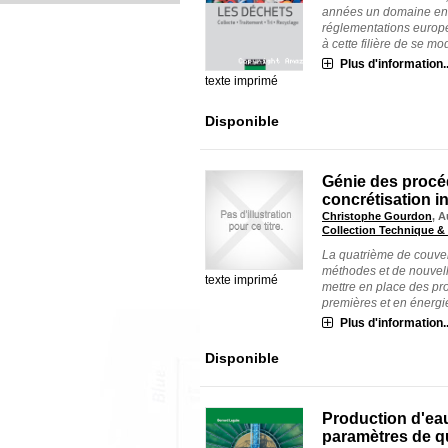
années un domaine en p
réglementations europ
à cette filière de se mod
Plus d'information..
texte imprimé
Disponible
Génie des procéd
concrétisation in
Christophe Gourdon
, A
Collection Technique & 
La quatrième de couve
méthodes et de nouvel
texte imprimé
mettre en place des pr
premières et en énergie, 
Plus d'information..
Disponible
Production d'eau
paramètres de q