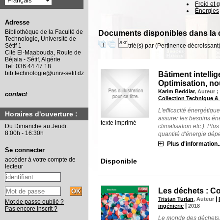
Froid et 
Énergies
Adresse
Bibliothèque de la Faculté de
Documents disponibles dans la c
Technologie, Université de
trié(s) par
(Pertinence décroissant(e
Sétif 1
Cité El-Maabouda, Route de
Béjaia - Sétif, Algérie
Tel: 036 44 47 18
bib.technologie@univ-setif.dz
Bâtiment intellig
Optimisation, no
Karim Beddiar
, Auteur 
contact
Collection Technique & 
L'efficacité énergétiq
Horaires d'ouverture :
assurer les besoins én
texte imprimé
climatisation etc.). Plu
Du Dimanche au Jeudi:
8:00h - 16:30h
quantité d'énergie dépen
Plus d'information..
Se connecter
accéder à votre compte de
Disponible
lecteur
Les déchets : Col
|
Tristan Turlan
, Auteur
Mot de passe oublié ?
|
ingénierie
2018
Pas encore inscrit ?
Le monde des déchets,